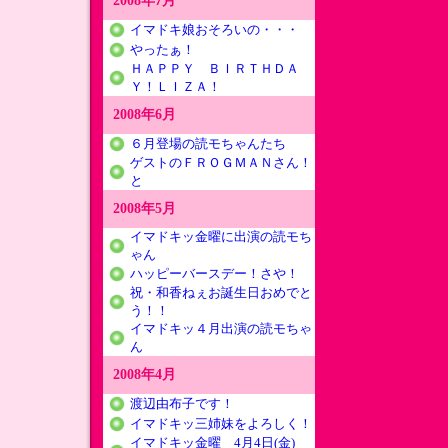
2008年7月
イマドキ娘おそろいの・・・
やったぁ！
ＨＡＰＰＹ ＢＩＲＴＨＤＡ
Ｙ！ＬＩＺＡ！
2008年6月
６月登場の読モちゃんたち
ゲストのＦＲＯＧＭＡＮさん！
と
2008年5月
イマドキッ金曜に出演の読モち
ゃん
ハッピーバースデー！さや！
祝・和香ねぇお誕生日おめでと
う！！
イマドキッ４月出演の読モちゃ
ん
2008年4月
渡辺由布子です！
イマドキッ三姉妹をよろしく！
イマドキッ金曜 4月4日(金)