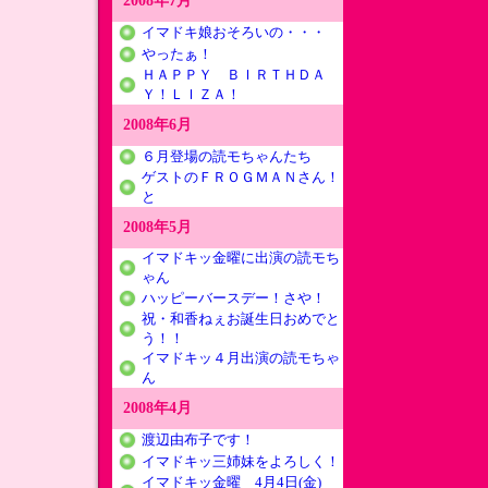
2008年7月
イマドキ娘おそろいの・・・
やったぁ！
ＨＡＰＰＹ ＢＩＲＴＨＤＡ
Ｙ！ＬＩＺＡ！
2008年6月
６月登場の読モちゃんたち
ゲストのＦＲＯＧＭＡＮさん！
と
2008年5月
イマドキッ金曜に出演の読モち
ゃん
ハッピーバースデー！さや！
祝・和香ねぇお誕生日おめでと
う！！
イマドキッ４月出演の読モちゃ
ん
2008年4月
渡辺由布子です！
イマドキッ三姉妹をよろしく！
イマドキッ金曜 4月4日(金)