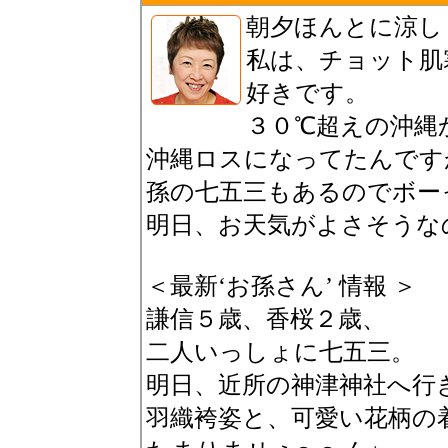
朝夕ほんとに涼し
私は、チョット肌
好きです。
３０℃超えの沖縄
沖縄ロスになってたんです
孫の七五三もあるのでボー
明日、お天気がよさそうな
＜最新‘お孫さん’ 情報 ＞
謙信５歳、香桜２歳、
二人いっしょに七五三。
明日、近所の神津神社へ行
羽織袴姿と、可愛い花柄の