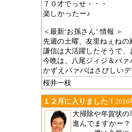
７０才でっせ・・・
楽しかったー♪
＜最新‘お孫さん’ 情報 ＞
先週の土曜、友里ねぇねの
謙信は大活躍したそうで、
今晩は、八尾ジィジ＆バァ
かずえバァバはさびしいデ
桜井一枝
１２月に入りました！
201
大掃除や年賀状の
進んでますかー？