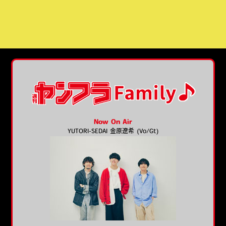
Now On Air
YUTORI-SEDAI 金原遼希 (Vo/Gt)