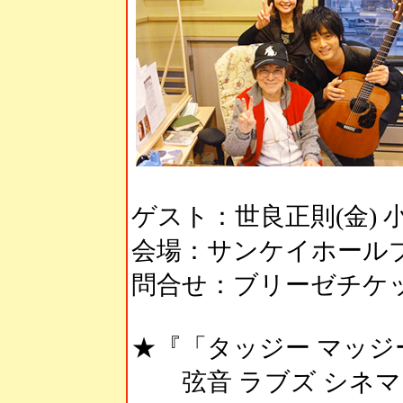
ゲスト：世良正則(金) 小原孝
会場：サンケイホール
問合せ：ブリーゼチケットセ
★『「タッジー マッジ
弦音 ラブズ シネマ