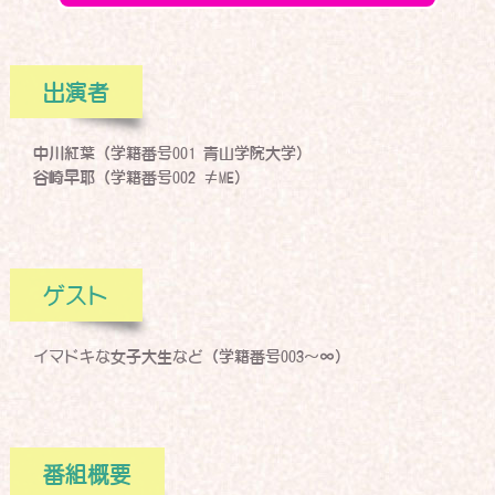
出演者
中川紅葉（学籍番号001 青山学院大学）
谷崎早耶（学籍番号002 ≠ME）
ゲスト
イマドキな女子大生など（学籍番号003～∞）
番組概要