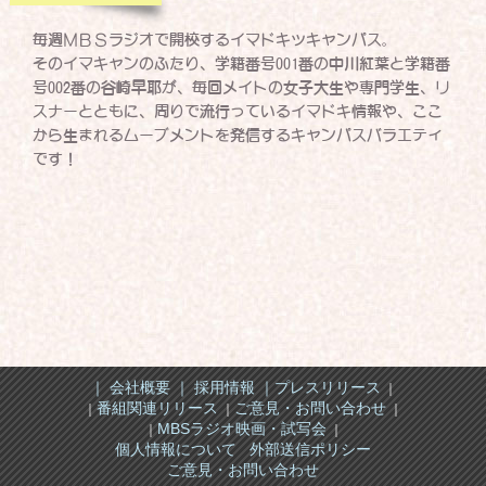
毎週ＭＢＳラジオで開校するイマドキッキャンパス。
そのイマキャンのふたり、学籍番号001番の中川紅葉と学籍番
号002番の谷崎早耶が、毎回メイトの女子大生や専門学生、リ
スナーとともに、周りで流行っているイマドキ情報や、ここ
から生まれるムーブメントを発信するキャンパスバラエティ
です！
｜ 会社概要 ｜
採用情報 ｜
プレスリリース
｜
番組関連リリース
ご意見・お問い合わせ
｜
｜
｜
MBSラジオ映画・試写会
｜
｜
個人情報について
外部送信ポリシー
ご意見・お問い合わせ