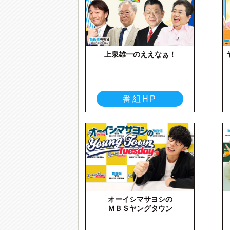
上泉雄一のええなぁ！
番組HP
オーイシマサヨシの
ＭＢＳヤングタウン