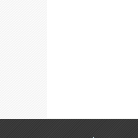
番組HP
〜ＭＢＳ茶屋町ゴルフ倶楽部〜藤
本佳則
Ｎｅｖｅｒ Ｇｉｖｅ Ｕｐ！
番組HP