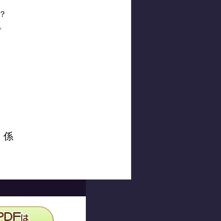
？
。
」係