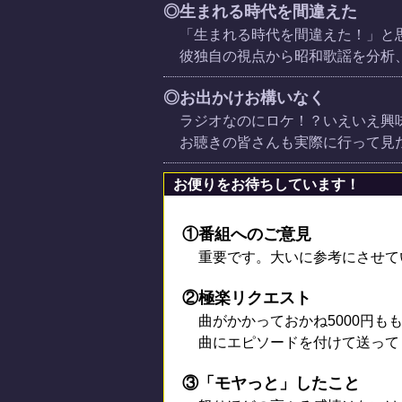
◎生まれる時代を間違えた
「生まれる時代を間違えた！」と
彼独自の視点から昭和歌謡を分析
◎お出かけお構いなく
ラジオなのにロケ！？いえいえ興
お聴きの皆さんも実際に行って見
お便りをお待ちしています！
①番組へのご意見
重要です。大いに参考にさせて
②極楽リクエスト
曲がかかっておかね5000円も
曲にエピソードを付けて送って
③「モヤっと」したこと