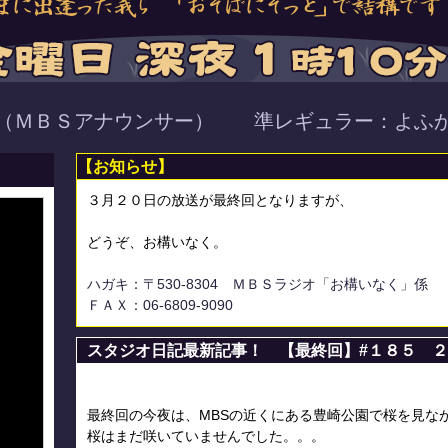
（ＭＢＳアナウンサー） 準レギュラー：よふ
【お知らせ】
３月２０日の放送が最終回となりますが、
どうぞ、お構いなく。
ハガキ：〒530-8304 ＭＢＳラジオ「お構いなく」係
ＦＡＸ：06-6809-9090
スタジオ日記最新記事！ 【最終回】#１８５ 
最終回の今夜は、MBSの近くにある豊崎公園で桜を見なが
桜はまだ咲いていませんでした。。。