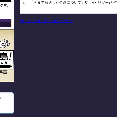
が、「今まで放送した企画について」や「やりたかった
います。
#fuku_okamai79 のツイート
中！