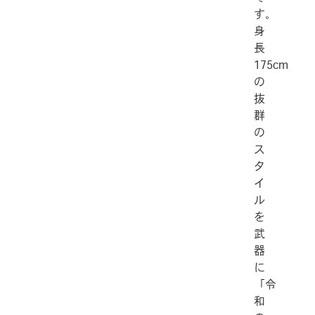
す。
身
長
175cm
の
抜
群
の
ス
タ
イ
ル
を
武
器
に
「令
和