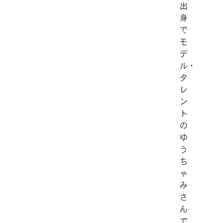
出
身
で
モ
デ
ル・
タ
レ
ン
ト
の
ゆ
う
ち
ゃ
み
さ
ん
で