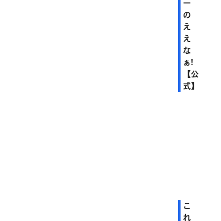
一
の
え
え
な
ぁ!
【公
式】
こ
れ