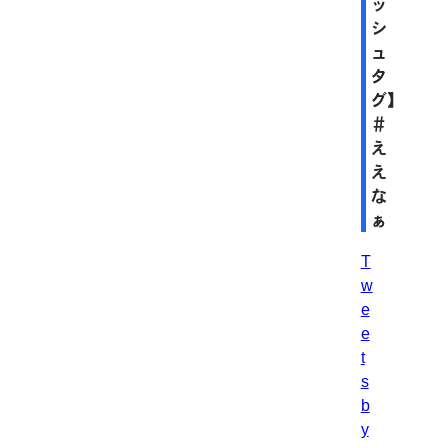
ッ
シ
ュ
タ
グ】
＃
え
え
な
ぁ
T
w
e
e
t
s
b
y