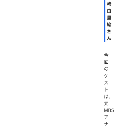
崎
由
里
絵
さ
ん
今
回
の
ゲ
ス
ト
は、
元
MBS
ア
ナ