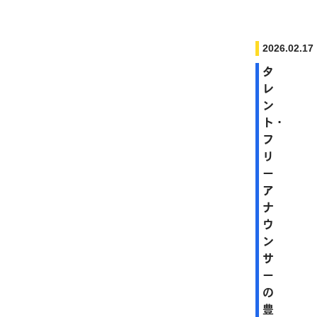
2026.02.17
タ
レ
ン
ト・
フ
リ
ー
ア
ナ
ウ
ン
サ
ー
の
豊