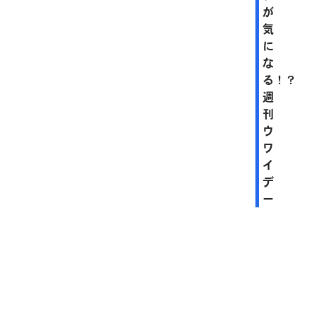
が
気
に
な
る！？
週
刊
ウ
ワ
イ
デ
ー