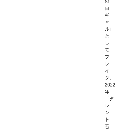
の
白
ギ
ャ
ル」
と
し
て
ブ
レ
イ
ク。
2022
年
「タ
レ
ン
ト
番