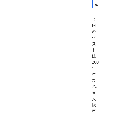
ん
今
回
の
ゲ
ス
ト
は
2001
年
生
ま
れ、
東
大
阪
市