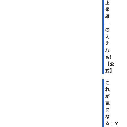
上
泉
雄
一
の
え
え
な
ぁ!
【公
式】
こ
れ
が
気
に
な
る！？