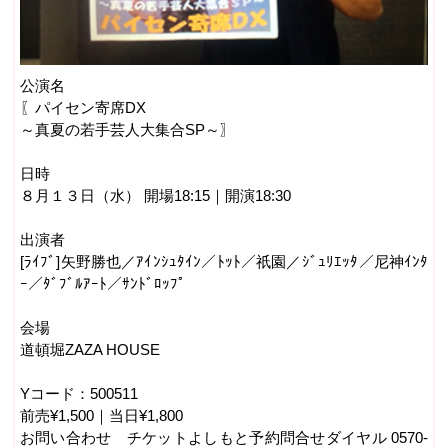
公演名
〖パイセン寄席DX
～真夏の若手芸人大集合SP～〗
日時
８月１３日（水） 開場18:15｜開演18:30
出演者
[ﾗｲﾌﾞ]矢野勝也／ｱｲﾝｼｭﾀｲﾝ／ﾄｯﾄ／祇園／ｼﾞｭﾘｴｯﾀ／尼神ｲﾝﾀ
ｰ／ﾀﾞﾌﾞﾙｱｰﾄ／ｻﾝﾄﾞﾛｯﾌﾟ
会場
道頓堀ZAZA HOUSE
Yコード：500511
前売¥1,500｜当日¥1,800
お問い合わせ チケットよしもと予約問合せダイヤル 0570-