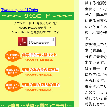
測する地震
全容は、い
Tweets by net117mbs
せん。熊本
に走る日奈
ダウンロードPDFを見るためには、
いたと見ら
Adobe Readerが必要です。
Adobe Readerは無償配布ソフトです。
後、地震が
す。
防災拠点で
本（嘉島町）
分後に爆発
出ています。
は全員一旦
に館内に戻
みられます
推定されて
たのでしょ
材している
報告します