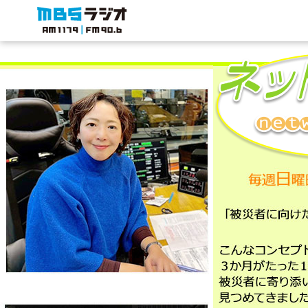
MBSラジオ 1179|FM90.6