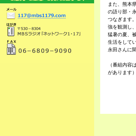
また、熊本
の語り部・
つなぎます
強を観測し
猛暑の夏、
生活をして
永田さんに
（番組内容
があります