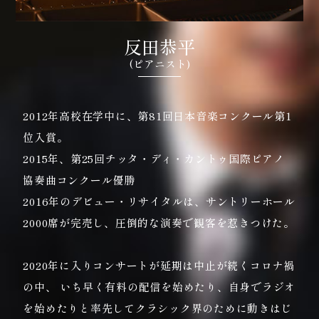
反田恭平
(ピアニスト)
2012年高校在学中に、第81回日本音楽コンクール第1
位入賞。
2015年、第25回チッタ・ディ・カントゥ国際ピアノ
協奏曲コンクール優勝
2016年のデビュー・リサイタルは、サントリーホール
2000席が完売し、圧倒的な演奏で観客を惹きつけた。
2020年に入りコンサートが延期は中止が続くコロナ禍
の中、 いち早く有料の配信を始めたり、自身でラジオ
を始めたりと率先してクラシック界のために動きはじ