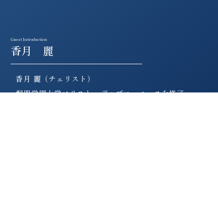
Guest Introduction
香月 麗
香月 麗（チェリスト）
桐朋学園大学ソリスト・ディプロマコースを修了。
第 86 回日本音楽コンクール 1 位、あわせて徳永賞、
E.ナカミチ賞を受賞。
2019年より渡欧、ローザンヌ高等音楽院を経て、
パリ国立高等音楽院にてエマニュエル・ベルトランの
もとで研鑽を積む。
(2024.3.18の回に出演)