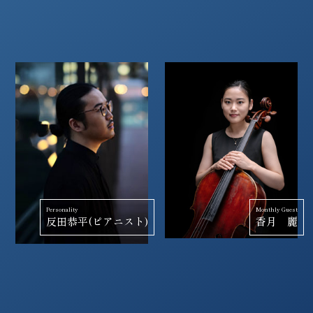
Personality
Monthly Guest
反田恭平
(ピアニスト)
香月 麗