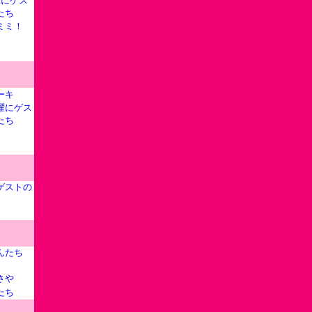
曜にゲス
たち
ミミ！
ーキ
曜にゲス
たち
ゲストの
んたち
さや
たち