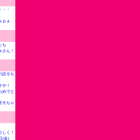
・・・
ＨＤＡ
たち
Ｎさん！
の読モち
さや！
おめでと
読モちゃ
ろしく！
日(金)