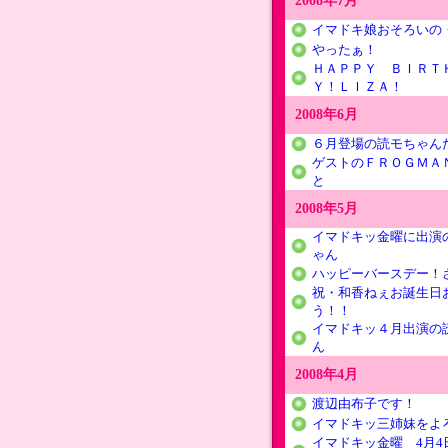
2008年7月
イマドキ娘おそろいの
やったぁ！
ＨＡＰＰＹ ＢＩＲＴ
Ｙ！ＬＩＺＡ！
2008年6月
６月登場の読モちゃん
ゲストのＦＲＯＧＭＡ
と
2008年5月
イマドキッ金曜に出演
ゃん
ハッピーバースデー！
祝・和香ねぇお誕生日
う！！
イマドキッ４月出演の
ん
2008年4月
渡辺由布子です！
イマドキッ三姉妹をよ
イマドキッ金曜 4月4