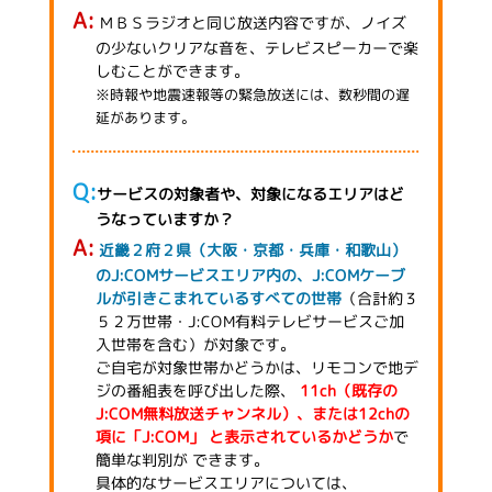
ＭＢＳラジオと同じ放送内容ですが、ノイズ
の少ないクリアな音を、テレビスピーカーで楽
しむことができます。
※時報や地震速報等の緊急放送には、数秒間の遅
延があります。
サービスの対象者や、対象になるエリアはど
うなっていますか？
近畿２府２県（大阪・京都・兵庫・和歌山）
のJ:COMサービスエリア内の、J:COMケーブ
ルが引きこまれているすべての世帯
（合計約３
５２万世帯・J:COM有料テレビサービスご加
入世帯を含む）が対象です。
ご自宅が対象世帯かどうかは、リモコンで地デ
ジの番組表を呼び出した際、
11ch（既存の
J:COM無料放送チャンネル）、または12chの
項に「J:COM」 と表示されているかどうか
で
簡単な判別が できます。
具体的なサービスエリアについては、