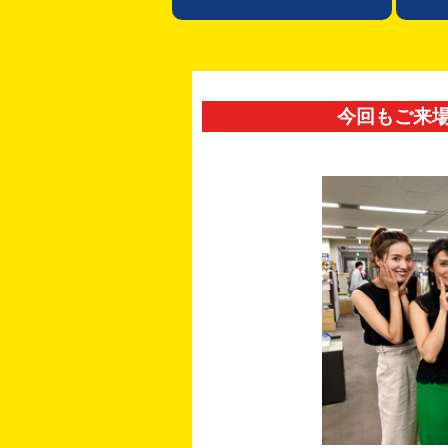
今回もご来場