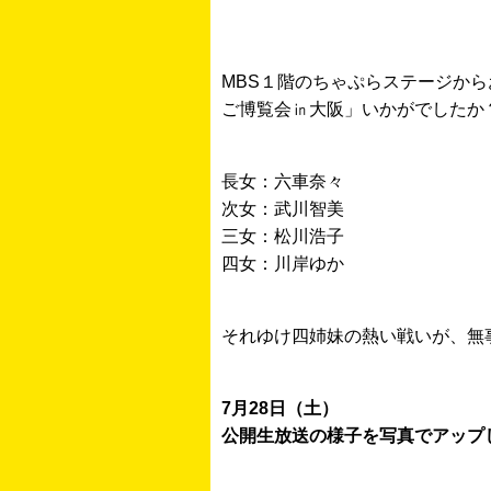
MBS１階のちゃぷらステージか
ご博覧会㏌大阪」いかがでしたか
長女：六車奈々
次女：武川智美
三女：松川浩子
四女：川岸ゆか
それゆけ四姉妹の熱い戦いが、無
7月28日（土）
公開生放送の様子を写真でアップ