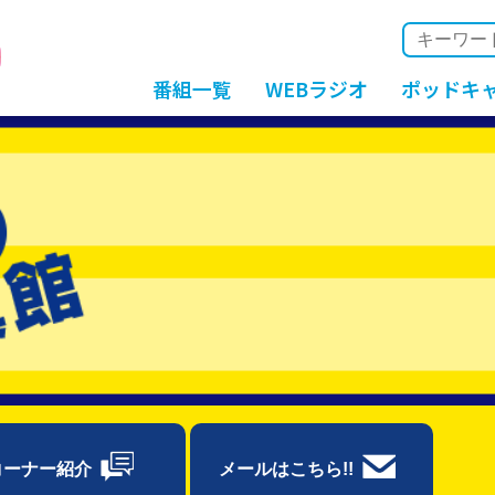
番組一覧
WEBラジオ
ポッドキ
コーナー紹介
メールはこちら!!