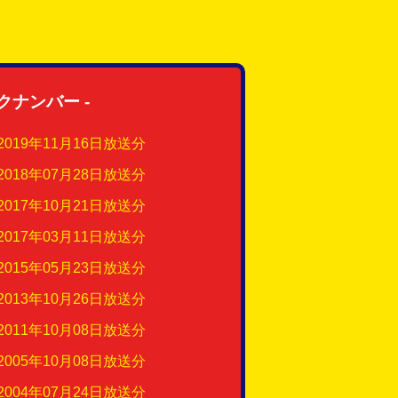
ックナンバー -
2019年11月16日放送分
2018年07月28日放送分
2017年10月21日放送分
2017年03月11日放送分
2015年05月23日放送分
2013年10月26日放送分
2011年10月08日放送分
2005年10月08日放送分
2004年07月24日放送分