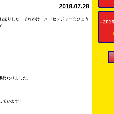
2018.07.28
らお送りした「それゆけ！メッセンジャー☆ひょう
- 2
？
事終わりました。
しています！