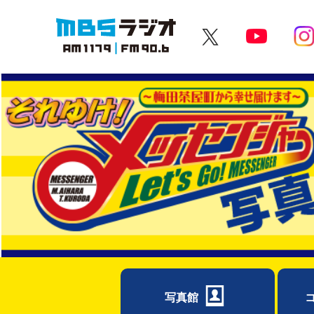
MBSラジオ 1179|FM90.6
写真館