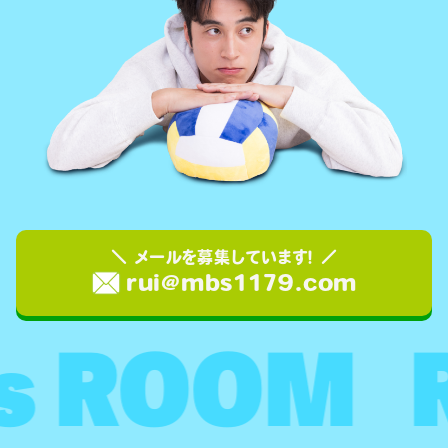
＼ メールを募集しています！ ／
rui@mbs1179.com
's ROOM
R