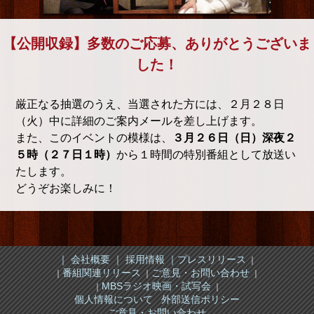
【公開収録】多数のご応募、ありがとうございま
した！
厳正なる抽選のうえ、当選された方には、２月２８日
（火）中に詳細のご案内メールを差し上げます。
また、このイベントの模様は、
３月２６日（日）深夜２
５時（２７日１時）
から１時間の特別番組として放送い
たします。
どうぞお楽しみに！
｜ 会社概要 ｜
採用情報 ｜
プレスリリース
｜
番組関連リリース
ご意見・お問い合わせ
｜
｜
｜
MBSラジオ映画・試写会
｜
｜
個人情報について
外部送信ポリシー
ご意見・お問い合わせ