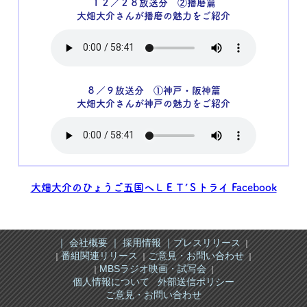
１２／２８放送分 ②播磨篇
大畑大介さんが播磨の魅力をご紹介
８／９放送分 ①神戸・阪神篇
大畑大介さんが神戸の魅力をご紹介
大畑大介のひょうご五国へＬＥＴ’Ｓトライ Facebook
｜ 会社概要 ｜
採用情報 ｜
プレスリリース
｜
番組関連リリース
ご意見・お問い合わせ
｜
｜
｜
MBSラジオ映画・試写会
｜
｜
個人情報について
外部送信ポリシー
ご意見・お問い合わせ