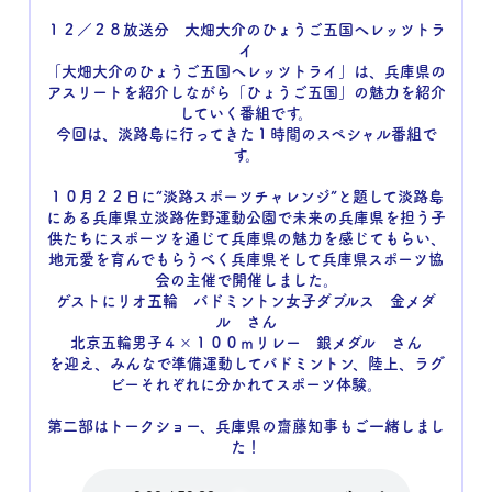
１２／２８放送分 大畑大介のひょうご五国へレッツトラ
イ
「大畑大介のひょうご五国へレッツトライ」は、兵庫県の
アスリートを紹介しながら「ひょうご五国」の魅力を紹介
していく番組です。
今回は、淡路島に行ってきた１時間のスペシャル番組で
す。
１０月２２日に“淡路スポーツチャレンジ”と題して淡路島
にある兵庫県立淡路佐野運動公園で未来の兵庫県を担う子
供たちにスポーツを通じて兵庫県の魅力を感じてもらい、
地元愛を育んでもらうべく兵庫県そして兵庫県スポーツ協
会の主催で開催しました。
ゲストにリオ五輪 バドミントン女子ダブルス 金メダ
ル さん
北京五輪男子４×１００ⅿリレー 銀メダル さん
を迎え、みんなで準備運動してバドミントン、陸上、ラグ
ビーそれぞれに分かれてスポーツ体験。
第二部はトークショー、兵庫県の齋藤知事もご一緒しまし
た！