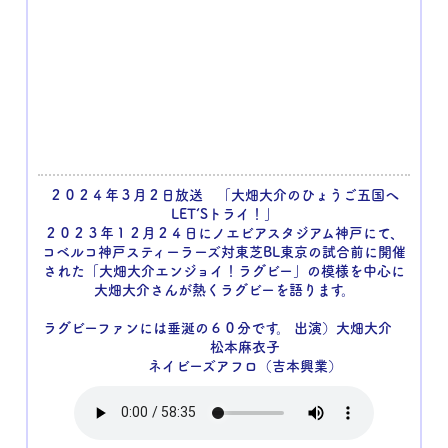
２０２４年３月２日放送 「大畑大介のひょうご五国へ
LET‘Sトライ！」
２０２３年１２月２４日にノエビアスタジアム神戸にて、
コベルコ神戸スティーラーズ対東芝BL東京の試合前に開催
された「大畑大介エンジョイ！ラグビー」の模様を中心に
大畑大介さんが熱くラグビーを語ります。
ラグビーファンには垂涎の６０分です。 出演）大畑大介
松本麻衣子
ネイビーズアフロ（吉本興業）