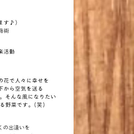
ます♪）
施術
楽活動
の花で人々に幸せを
下から空気を送る
在。そんな風になりたい
る野菜です。(笑)
くの出逢いを