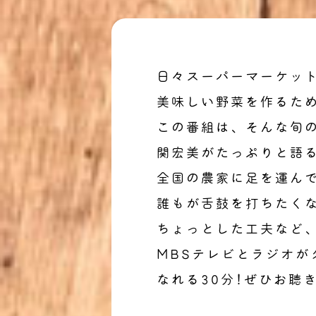
日々スーパーマーケッ
美味しい野菜を作るた
この番組は、そんな旬
関宏美がたっぷりと語
全国の農家に足を運ん
誰もが舌鼓を打ちたく
ちょっとした工夫など
MBSテレビとラジオ
なれる30分!ぜひお聴