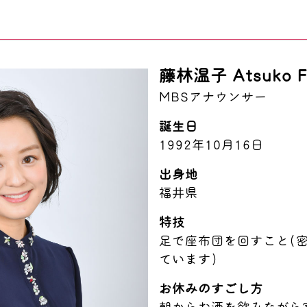
藤林温子 Atsuko Fu
MBSアナウンサー
誕生日
1992年10月16日
出身地
福井県
特技
足で座布団を回すこと(
ています)
お休みのすごし方
朝からお酒を飲みながら