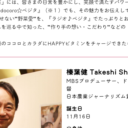
菜」には、皆さまの日常を豊かにし、笑顔で満たすパワ
-docoro☆べジタ』（※１）でも、その魅力をお伝え
せない”野菜愛”を、『ラジオ♪べジタ』でたっぷりとお
んを巡る中で知った、”作り手の想い・こだわり”などの
のココロとカラダにHAPPYビタミンをチャージできた
榛葉健 Takeshi Sh
MBSプロデューサー、
督
日本農業ジャーナリズム
誕生日
11月16日