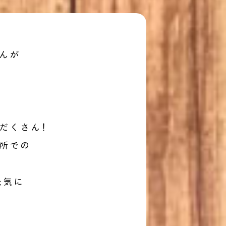
んが
だくさん!
所での
元気に