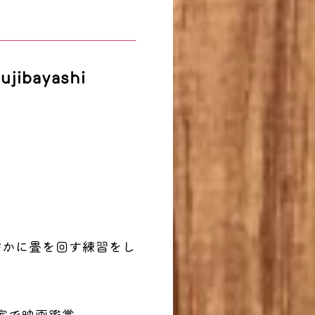
jibayashi
密かに畳を回す練習をし
家で映画鑑賞