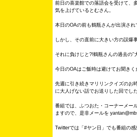
前日の喜楽館での落語会を受けて、
気を上げているとむさん。
本日のOAの前も鶴瓶さんが出演され
しかし、その直前に大きい方の誤爆
それに負けじと?!鶴瓶さんの過去の"
今日のOAはご飯時は避けてお聞きくだ
先週に引き続きマリリンクイズのお
に大人げない話でお送りした回でし
番組では、ふつおた・コーナーメー
ますので、是非メールを yantan@mb
Twitterでは「#ヤン日」でも番組