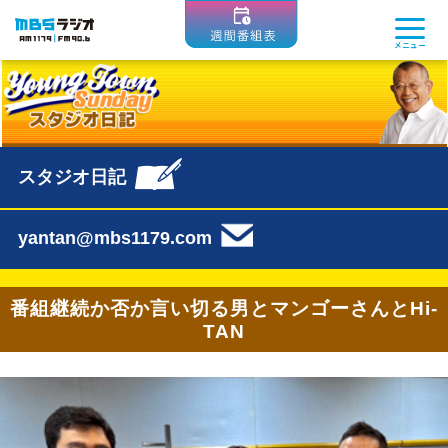
MBSラジオ 1179|FM90.6
メニュー
スタジオ日記
yantan@mbs1179.com
番組継続か否か言い切る男とマンゴーさんとHi-
TAN