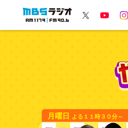
MBSラジオ 1179|FM90.6
月曜日
よる１１時３０分～