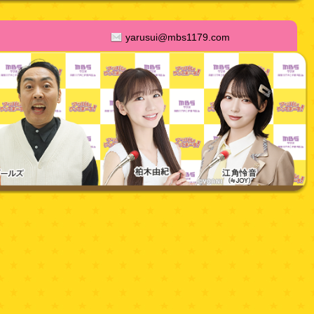
yarusui@mbs1179.com
yarumoku@mbs1179.com