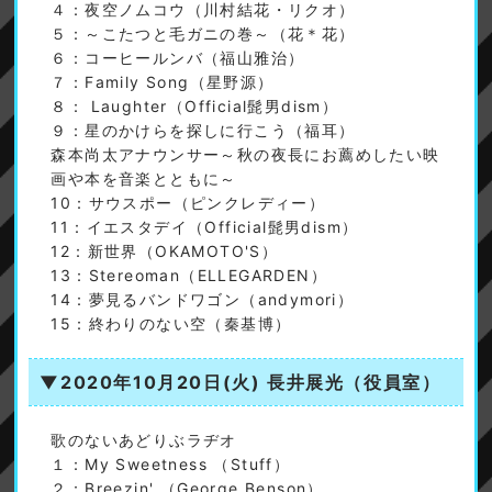
４：夜空ノムコウ（川村結花・リクオ）
５：～こたつと毛ガニの巻～（花＊花）
６：コーヒールンバ（福山雅治）
７：Family Song（星野源）
８： Laughter（Official髭男dism）
９：星のかけらを探しに行こう（福耳）
森本尚太アナウンサー～秋の夜長にお薦めしたい映
画や本を音楽とともに～
10：サウスポー（ピンクレディー）
11：イエスタデイ（Official髭男dism）
12：新世界（OKAMOTO'S）
13：Stereoman（ELLEGARDEN）
14：夢見るバンドワゴン（andymori）
15：終わりのない空（秦基博）
▼2020年10月20日(火)
長井展光（役員室）
歌のないあどりぶラヂオ
１：My Sweetness （Stuff）
２：Breezin' （George Benson）