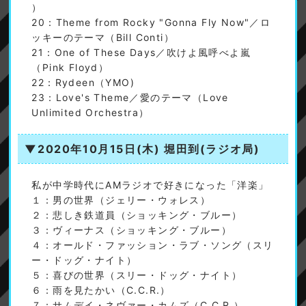
）
20：Theme from Rocky "Gonna Fly Now"／ロ
ッキーのテーマ（Bill Conti）
21：One of These Days／吹けよ風呼べよ嵐
（Pink Floyd）
22：Rydeen（YMO)
23：Love's Theme／愛のテーマ（Love
Unlimited Orchestra）
▼2020年10月15日(木)
堀田到(ラジオ局)
私が中学時代にAMラジオで好きになった「洋楽」
１：男の世界（ジェリー・ウォレス）
２：悲しき鉄道員（ショッキング・ブルー）
３：ヴィーナス（ショッキング・ブルー）
４：オールド・ファッション・ラブ・ソング（スリ
ー・ドッグ・ナイト）
５：喜びの世界（スリー・ドッグ・ナイト）
６：雨を見たかい（C.C.R.）
７：サムデイ・ネヴァー・カムズ（C.C.R.）