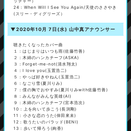
ッチャー）
24：When Will I See You Again/天使のささやき
(スリー・ディグリーズ）
▼2020年10月 7日(水)
山中真アナウンサー
聴きたくなったカバー曲
１：はじまりはいつも雨(佐藤竹善)
２：木綿のハンカチーフ(ASKA)
３：Forget-me-not(清水翔太)
４：I love you(玉置浩二)
５：やっぱ好きやねん(玉置浩二)
６：なごり雪(夏川りみ)
７：僕の胸でおやすみ(夏川りみwith佐藤竹善)
８：みんながみんな英雄(AI)
９：木綿のハンカチーフ(宮本浩次)
10：上を向いて歩こう(長渕剛)
11：小さな恋のうた(倖田來未)
12：歌うたいのバラッド(BENI)
13：歩いて帰ろう(絢香)