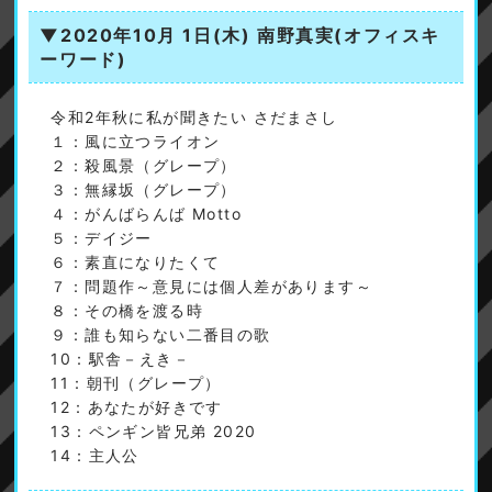
▼2020年10月 1日(木)
南野真実(オフィスキ
ーワード)
令和2年秋に私が聞きたい さだまさし
１：風に立つライオン
２：殺風景（グレープ）
３：無縁坂（グレープ）
４：がんばらんば Motto
５：デイジー
６：素直になりたくて
７：問題作～意見には個人差があります～
８：その橋を渡る時
９：誰も知らない二番目の歌
10：駅舎－えき－
11：朝刊（グレープ）
12：あなたが好きです
13：ペンギン皆兄弟 2020
14：主人公