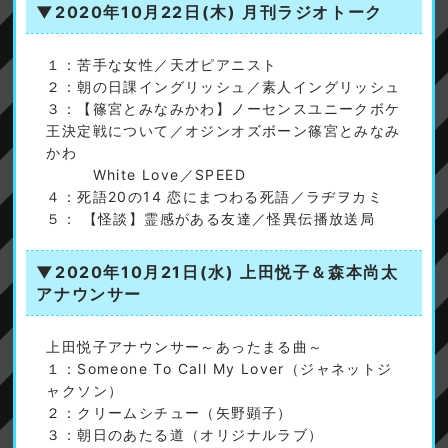
▼2020年10月22日(木)
月刊ラジオトーク
１：苦手な女性／天才ピアニスト
２：朝の日課イングリッシュ／素人イングリッシュ
３：【篠宮とみなみかわ】ノーセンスユニークボケ
王決定戦について／オジンオズボーン篠宮とみなみ
かわ
White Love／SPEED
４：死語20の14 恋にまつわる死語／ラヂヲカミ
５： 【怪談】霊感がある友達／怪異伝播放送局
▼2020年10月21日(水)
上田悦子＆森本尚太
アナウンサー
上田悦子アナウンサー～あったまる曲～
１：Someone To Call My Lover（ジャネットジ
ャクソン）
２：クリームシチュー（矢野顕子）
３：朝日のあたる道（オリジナルラブ）