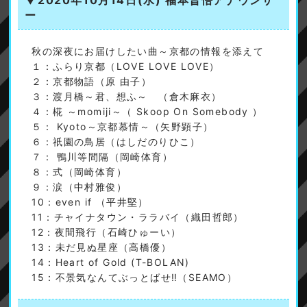
▼2020年10月14日(水)
福本晋悟アナウンサ
ー
秋の深夜にお届けしたい曲～京都の情報を添えて
１：ふらり京都（LOVE LOVE LOVE）
２：京都物語（原 由子）
３：渡月橋～君、想ふ～ （倉木麻衣）
４：椛 ～momiji～（ Skoop On Somebody ）
５： Kyoto～京都慕情～（矢野顕子）
６：祇園の鳥居（はしだのりひこ）
７： 鴨川等間隔（岡崎体育）
８：式（岡崎体育）
９：涙（中村雅俊）
10：even if （平井堅）
11：チャイナタウン・ララバイ（織田哲郎）
12：夜間飛行（石崎ひゅーい）
13：未だ見ぬ星座（高橋優）
14：Heart of Gold (T-BOLAN)
15：不景気なんてぶっとばせ‼（SEAMO）