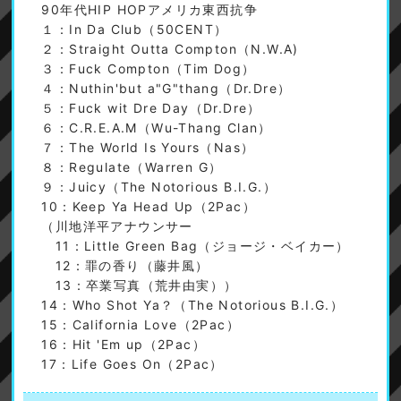
90年代HIP HOPアメリカ東西抗争
１：In Da Club（50CENT）
２：Straight Outta Compton（N.W.A)
３：Fuck Compton（Tim Dog）
４：Nuthin'but a"G"thang（Dr.Dre）
５：Fuck wit Dre Day（Dr.Dre）
６：C.R.E.A.M（Wu-Thang Clan）
７：The World Is Yours（Nas）
８：Regulate（Warren G）
９：Juicy（The Notorious B.I.G.）
10：Keep Ya Head Up（2Pac）
（川地洋平アナウンサー
11：Little Green Bag（ジョージ・ベイカー）
12：罪の香り（藤井風）
13：卒業写真（荒井由実））
14：Who Shot Ya？（The Notorious B.I.G.）
15：California Love（2Pac）
16：Hit 'Em up（2Pac）
17：Life Goes On（2Pac）