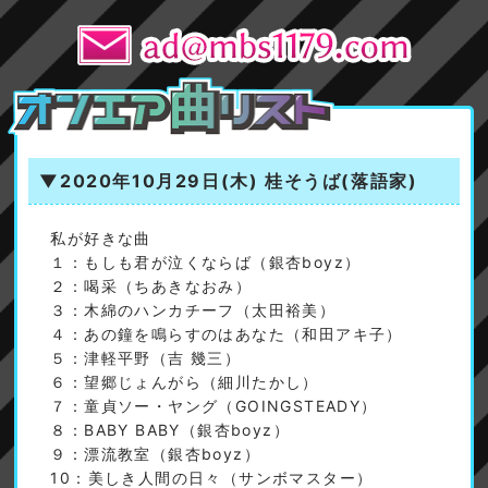
▼2020年10月29日(木)
桂そうば(落語家)
私が好きな曲
１：もしも君が泣くならば（銀杏boyz）
２：喝采（ちあきなおみ）
３：木綿のハンカチーフ（太田裕美）
４：あの鐘を鳴らすのはあなた（和田アキ子）
５：津軽平野（吉 幾三）
６：望郷じょんがら（細川たかし）
７：童貞ソー・ヤング（GOINGSTEADY）
８：BABY BABY（銀杏boyz）
９：漂流教室（銀杏boyz）
10：美しき人間の日々（サンボマスター）