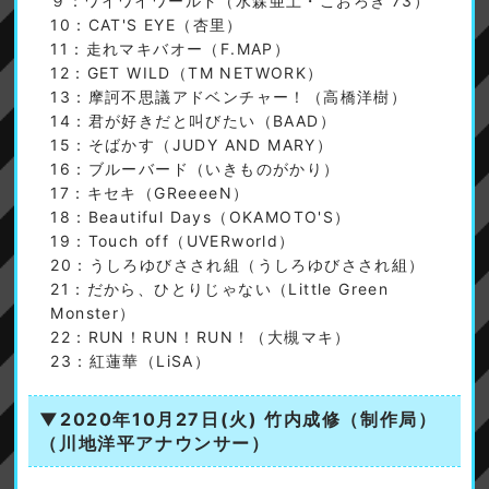
９：ワイワイワールド（水森亜土・こおろぎ'73）
10：CAT'S EYE（杏里）
11：走れマキバオー（F.MAP）
12：GET WILD（TM NETWORK）
13：摩訶不思議アドベンチャー！（高橋洋樹）
14：君が好きだと叫びたい（BAAD）
15：そばかす（JUDY AND MARY）
16：ブルーバード（いきものがかり）
17：キセキ（GReeeeN）
18：Beautiful Days（OKAMOTO'S）
19：Touch off（UVERworld）
20：うしろゆびさされ組（うしろゆびさされ組）
21：だから、ひとりじゃない（Little Green
Monster）
22：RUN！RUN！RUN！（大槻マキ）
23：紅蓮華（LiSA）
▼2020年10月27日(火)
竹内成修（制作局）
（川地洋平アナウンサー）