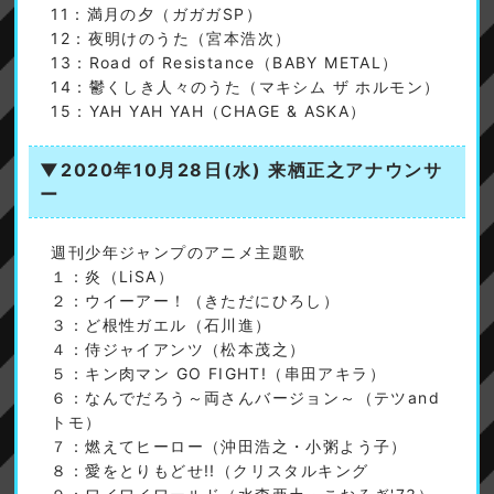
11：満月の夕（ガガガSP）
12：夜明けのうた（宮本浩次）
13：Road of Resistance（BABY METAL）
14：鬱くしき人々のうた（マキシム ザ ホルモン）
15：YAH YAH YAH（CHAGE & ASKA）
▼2020年10月28日(水)
来栖正之アナウンサ
ー
週刊少年ジャンプのアニメ主題歌
１：炎（LiSA）
２：ウイーアー！（きただにひろし）
３：ど根性ガエル（石川進）
４：侍ジャイアンツ（松本茂之）
５：キン肉マン GO FIGHT!（串田アキラ）
６：なんでだろう～両さんバージョン～（テツand
トモ）
７：燃えてヒーロー（沖田浩之・小粥よう子）
８：愛をとりもどせ!!（クリスタルキング