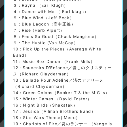
３：Rayna （Earl Klugh）
４：Dance with Me （ Earl klugh）
５：Blue Wind（Jeff Beck）
６：Blue Lagoon（高中正義）
７：Rise (Herb Alpert）
８：Feels So Good（Chuck Mangione）
９：The Hustle (Van McCoy）
10：Pick Up the Pieces（Average White
Band）
11：Music Box Dancer（Frank Mills）
12：Souvenirs D'Enfance／愛しのクリスティー
ヌ（Richard Clayderman）
13：Ballade Pour Adeline／渚のアデリーヌ
（Richard Clayderman）
14：Green Onions（Booker T & the M G 's）
15：Winter Games （David Foster）
16：Night Birds（Shakatak）
17：Jessica（Allman Brothers Band）
18：Star Wars Theme( Meco）
19：Chariots of Fire／炎のランナー （Vangelis