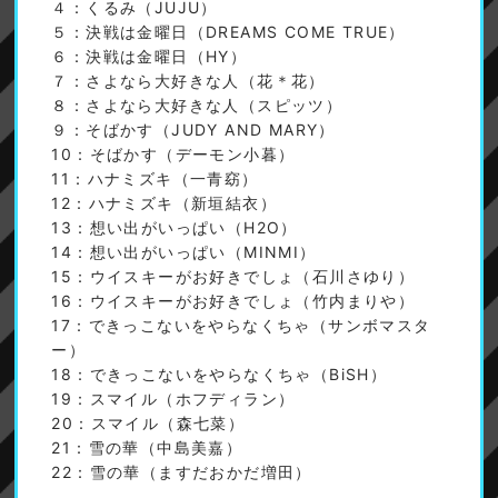
４：くるみ（JUJU）
５：決戦は金曜日（DREAMS COME TRUE）
６：決戦は金曜日（HY）
７：さよなら大好きな人（花＊花）
８：さよなら大好きな人（スピッツ）
９：そばかす（JUDY AND MARY）
10：そばかす（デーモン小暮）
11：ハナミズキ（一青窈）
12：ハナミズキ（新垣結衣）
13：想い出がいっぱい（H2O）
14：想い出がいっぱい（MINMI）
15：ウイスキーがお好きでしょ（石川さゆり）
16：ウイスキーがお好きでしょ（竹内まりや）
17：できっこないをやらなくちゃ（サンボマスタ
ー）
18：できっこないをやらなくちゃ（BiSH）
19：スマイル（ホフディラン）
20：スマイル（森七菜）
21：雪の華（中島美嘉）
22：雪の華（ますだおかだ増田）