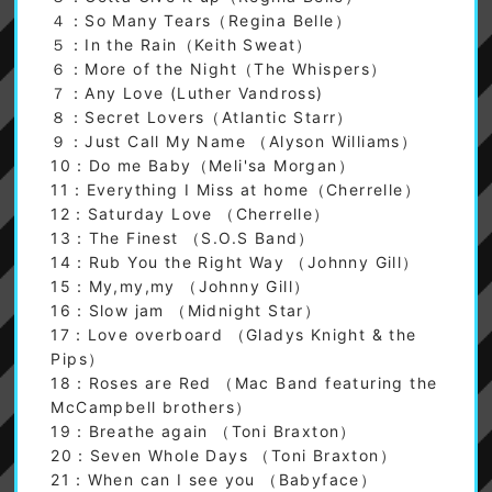
４：So Many Tears（Regina Belle）
５：In the Rain（Keith Sweat）
６：More of the Night（The Whispers）
７：Any Love (Luther Vandross)
８：Secret Lovers（Atlantic Starr）
９：Just Call My Name （Alyson Williams）
10：Do me Baby（Meli'sa Morgan）
11：Everything I Miss at home（Cherrelle）
12：Saturday Love （Cherrelle）
13：The Finest （S.O.S Band）
14：Rub You the Right Way （Johnny Gill）
15：My,my,my （Johnny Gill）
16：Slow jam （Midnight Star）
17：Love overboard （Gladys Knight & the
Pips）
18：Roses are Red （Mac Band featuring the
McCampbell brothers）
19：Breathe again （Toni Braxton）
20：Seven Whole Days （Toni Braxton）
21：When can I see you （Babyface）