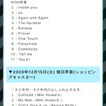
milet特集
１：inside you
２：us
３：Again and Again
４：The Hardest
５：Runway
６：Prover
７：One Touch
８：Parachute
９：Somebody
10：Tell me
11：You＆I
▼2020年12月15日(火)
朝日早苗(ショッピン
グキャスター)
「８０年代・９０年代のおしゃれなＲ＆Ｂ」
１：Solitude（Miki Howard）
２：My Man（Miki Howard ）
３：Gotta Give it up（Regina Belle）