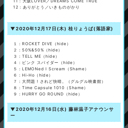
11：大阪LOVER／DREAMS COME TRUE
12：ありがとう／いきものがかり
▼2020年12月17日(木)
桂りょうば(落語家)
１：ROCKET DIVE（hide）
２：50%&50%（hide）
３：TELL ME（hide）
４：ピンク スパイダー（hide）
５：LEMONed I Scream（Shame）
６：Hi-Ho（hide）
７：大問題 ! されど快晴。（グルグル映畫館）
８：Time Capsule 1010（Shame）
９：HURRY GO ROUND（hide）
▼2020年12月16日(水)
藤林温子アナウンサ
ー