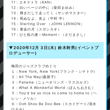
11：エキストラ（KAN）
12：白いページの中に（柴田まゆみ）
13：輝きだして走ってく（サンボマスター）
14：死ぬなよ、友よ（中村 中）
15：Starting Over （JOHN LENNON）
16：黄金の月（スガシカオ）
17：ひと粒の麦～Moment～（さだまさし）
▼2020年12月 3日(木)
鈴木幹男(イベントプ
ロデューサー)
梅田のジャズクラブめぐり
１：New York, New York(フランク・シナトラ)
２：All The Way(森朋子)
３：Panama（ニューオリンズ・ラスカルズ）
４：What A Wonderful World（ぼんちおさむ）
５：You'd be so nice to come to home to（ヘ
レン・メリル）
６：Ooh Shoo Be Doo Bee（スカイゲート/清水
ひろみ)