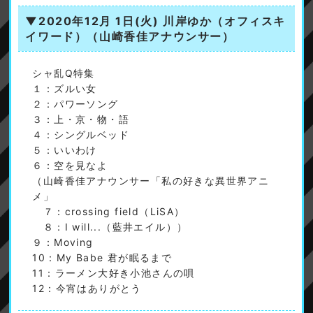
▼2020年12月 1日(火)
川岸ゆか（オフィスキ
イワード）（山崎香佳アナウンサー）
シャ乱Q特集
１：ズルい女
２：パワーソング
３：上・京・物・語
４：シングルベッド
５：いいわけ
６：空を見なよ
（山崎香佳アナウンサー「私の好きな異世界アニ
メ」
７：crossing field（LiSA）
８：I will...（藍井エイル））
９：Moving
10：My Babe 君が眠るまで
11：ラーメン大好き小池さんの唄
12：今宵はありがとう