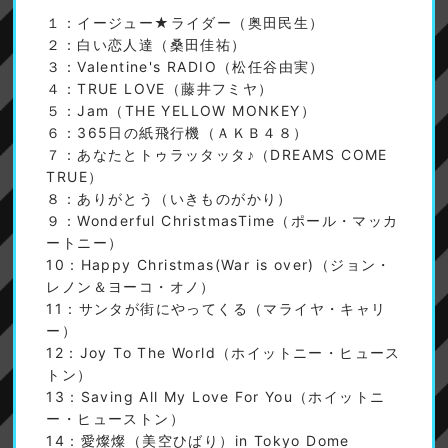
１：イージュー★ライダー（奥田民生）
２：白い恋人達（桑田佳祐）
３：Valentine's RADIO（松任谷由実）
４：TRUE LOVE（藤井フミヤ）
５：Jam（THE YELLOW MONKEY）
６：365日の紙飛行機（ＡＫＢ４８）
７：あなたとトゥラッタッタ♪（DREAMS COME
TRUE）
８：ありがとう（いきものがかり）
９：Wonderful ChristmasTime（ポール・マッカ
ートニー）
10：Happy Christmas(War is over)（ジョン・
レノン＆ヨーコ・オノ）
11：サンタが街にやってくる（マライヤ・キャリ
ー）
12：Joy To The World（ホイットニー・ヒュース
トン）
13：Saving All My Love For You（ホイットニ
ー・ヒューストン）
14：愛燦燦（美空ひばり）in Tokyo Dome