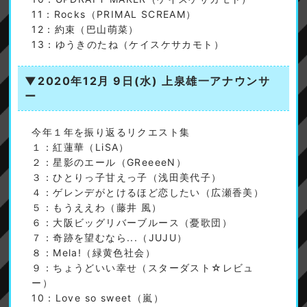
11：Rocks（PRIMAL SCREAM）
12：約束（巴山萌菜）
13：ゆうきのたね（ケイスケサカモト）
▼2020年12月 9日(水)
上泉雄一アナウンサ
ー
今年１年を振り返るリクエスト集
１：紅蓮華（LiSA）
２：星影のエール（GReeeeN）
３：ひとりっ子甘えっ子（浅田美代子）
４：ゲレンデがとけるほど恋したい（広瀬香美）
５：もうええわ（藤井 風）
６：大阪ビッグリバーブルース（憂歌団）
７：奇跡を望むなら...（JUJU）
８：Mela!（緑黄色社会）
９：ちょうどいい幸せ（スターダスト☆レビュ
ー）
10：Love so sweet（嵐）