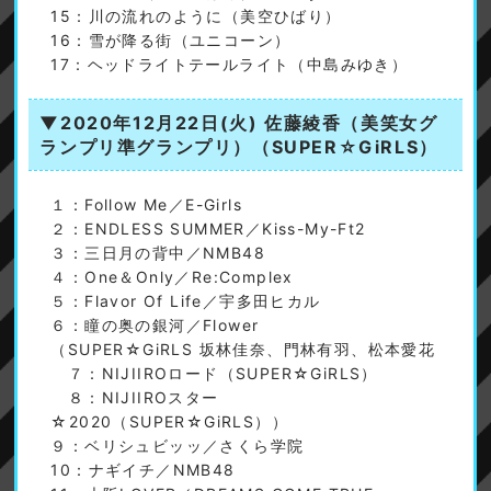
15：川の流れのように（美空ひばり）
16：雪が降る街（ユニコーン）
17：ヘッドライトテールライト（中島みゆき）
▼2020年12月22日(火)
佐藤綾香（美笑女グ
ランプリ準グランプリ）（SUPER☆GiRLS）
１：Follow Me／E-Girls
２：ENDLESS SUMMER／Kiss-My-Ft2
３：三日月の背中／NMB48
４：One＆Only／Re:Complex
５：Flavor Of Life／宇多田ヒカル
６：瞳の奥の銀河／Flower
（SUPER☆GiRLS 坂林佳奈、門林有羽、松本愛花
７：NIJIIROロード（SUPER☆GiRLS）
８：NIJIIROスター
☆2020（SUPER☆GiRLS））
９：ベリシュビッッ／さくら学院
10：ナギイチ／NMB48