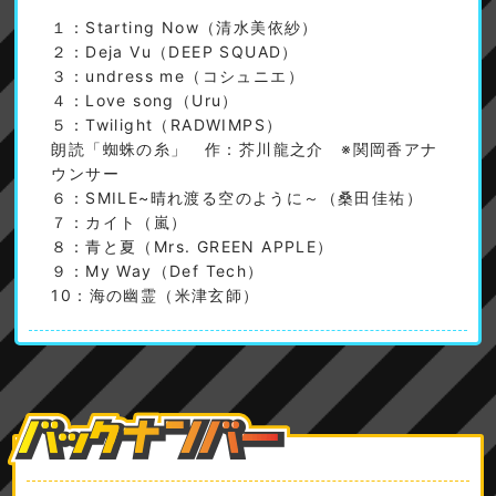
１：Starting Now（清水美依紗）
２：Deja Vu（DEEP SQUAD）
３：undress me（コシュニエ）
４：Love song（Uru）
５：Twilight（RADWIMPS）
朗読「蜘蛛の糸」 作：芥川龍之介 ※関岡香アナ
ウンサー
６：SMILE~晴れ渡る空のように～（桑田佳祐）
７：カイト（嵐）
８：青と夏（Mrs. GREEN APPLE）
９：My Way（Def Tech）
10：海の幽霊（米津玄師）