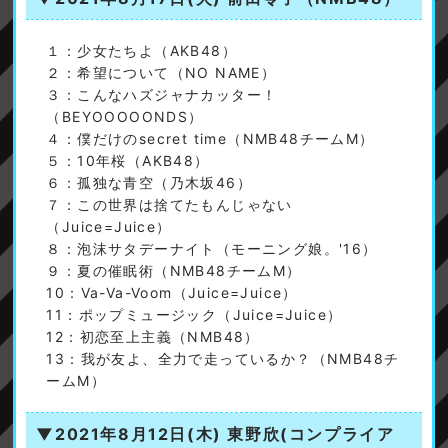
１：少女たちよ（AKB48）
２：希望について（NO NAME）
３：こんなハズジャナカッター！
（BEYOOOOONDS）
４：僕だけのsecret time（NMB48チームM）
５：10年桜（AKB48）
６：孤独な青空（乃木坂46）
７：この世界は捨てたもんじゃない
（Juice=Juice）
８：泡沫サタデーナイト（モーニング娘。'16）
９：夏の催眠術（NMB48チームM）
10：Va-Va-Voom（Juice=Juice）
11：ポップミュージック（Juice=Juice）
12：初恋至上主義（NMB48）
13：我が友よ、全力で走っているか？（NMB48チ
ームM）
▼2021年8月12日(木)
東野欣(コンプライア