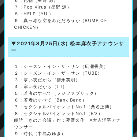
６：化物（星野 源）
７：Pop Virus（星野 源）
８：HELP（YUI）
９：真っ赤な空をみただろうか（BUMP OF
CHICKEN）
▼2021年8月25日(水)
松本麻衣子アナウンサ
ー
１：シーズン・イン・ザ・サン（広瀬香美）
２：シーズン・イン・ザ・サン（TUBE）
３：寒い夜だから（徳永英明）
４：寒い夜だから（trf）
５：若者のすべて（フジファブリック）
６：若者のすべて（Bank Band）
７：セクシャルバイオレットNo.1（桑名正博）
８：セクシャルバイオレットNo.1（B'z）
朗読「きのこ会議」作：夢野久作 ※大吉洋平アナ
ウンサー
９：時代（中島みゆき）