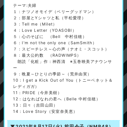
テーマ:夫婦
１：ナツノオモイデ（ベリーグッドマン）
２：部屋とYシャツと私（平松愛理）
３：Tell me（Milet）
４：Love Letter（YOASOBI）
５：心のそばに （Bell 中村佳穂）
６：I'm not the only one（SamSmith）
７：スピーチレス～心の声（ナオミ・スコット）
８：最大公約数 （RADWIMPS）
朗読「化粧」作：神西清 ※玉巻映美アナウンサ
ー
９：晩夏～ひとりの季節～（荒井由実）
10：I get a Kick Out of You（トニーベネット＆
レディガガ）
11：PRIDE（今井美樹）
12：はなればなれの君へ（Belle 中村佳穂）
13：日々（吉田山田）
14：Love Story（安室奈美恵）
▼2021年8月17日(火)
前田令子（NMB48）