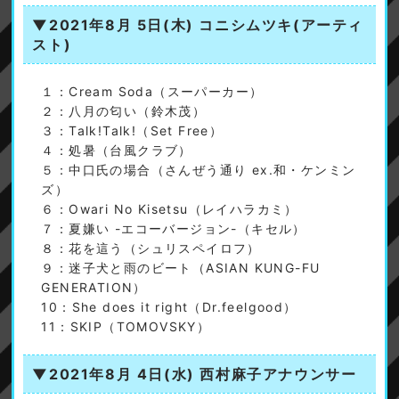
▼2021年8月 5日(木)
コニシムツキ(アーティ
スト)
１：Cream Soda（スーパーカー）
２：八月の匂い（鈴木茂）
３：Talk!Talk!（Set Free）
４：処暑（台風クラブ）
５：中口氏の場合（さんぜう通り ex.和・ケンミン
ズ）
６：Owari No Kisetsu（レイハラカミ）
７：夏嫌い -エコーバージョン-（キセル）
８：花を這う（シュリスペイロフ）
９：迷子犬と雨のビート（ASIAN KUNG-FU
GENERATION）
10：She does it right（Dr.feelgood）
11：SKIP（TOMOVSKY）
▼2021年8月 4日(水)
西村麻子アナウンサー