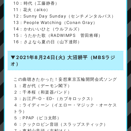
10：時代（工藤静香）
11：花火（aiko）
12：Sunny Day Sunday（センチメンタルバス）
13：People Watching（Conan Gray）
14：かわいいひと（ウルフルズ）
15：うたかた歌（RADWIMPS 菅田将暉）
16：さよなら夏の日（山下達郎）
▼2021年8月24日(火)
大沼耕平（MBSラジ
オ）
この曲聴きたかった！妄想東京五輪開閉会式ソング
１：君が代（デーモン閣下）
２：千本桜（和楽器バンド）
３：お江戸-O・ED-（カブキロックス）
４：ライディーン（イエロー・マジック・オーケス
トラ）
５：PPAP（ピコ太郎）
６：クックロビン音頭（スラップスティック）
７：東村山音頭（志村けん）