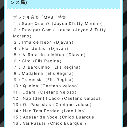
ンス局)
ブラジル音楽「MPB」特集
１：Sabe Quem?（Joyce &Tutty Moreno）
２：Devagar Com a Louca（Joyce & Tutty
Moreno）
３：Irma de Neon（Djavan）
４：Flor de Lis （Djavan）
５：Ａ Rota do Inividuo（Djavan）
６：Giro（Elis Regina）
７：Ｏ Barquinho（Elis Regina）
８：Madalena（Elis Regina）
９：Travessia（Elis Regina）
10：Queixa（Caetano veloso）
11：Odara（Caetano veloso）
12：Nao Identificado（Caetano veloso）
13：Os Passistas（Caetano veloso）
14：Nao Tem Perdao（Ivan Lins）
15：Apesar de Voce（Chico Buarque ）
16：Vai Passar（Chico Buarque ）