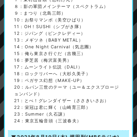
８：影の軍団メインテーマ（スペクトラム）
９：まつり（北島三郎）
10：お祭りマンボ（美空ひばり）
11：OH！SUSHI（シブがき隊）
12：ジパング（ピンクレディー）
13：メギツネ（BABY METAL）
14：One Night Carnival（気志團）
15：俺ら東京さ行ぐだ（吉幾三）
16：夢芝居（梅沢富美男）
17：ムーンライト伝説（DALI）
18：ロックリバーへ（大杉久美子）
19：ペガサス幻想（MAKE-UP）
20：ルパン三世のテーマ（ユー＆エクスプロージ
ョンバンド）
21：とべ！グレンダイザー（ささきいさお）
22：栄冠は君に輝く（山崎育三郎）
23：Summer（久石譲）
24：東京五輪音頭（三波春夫）