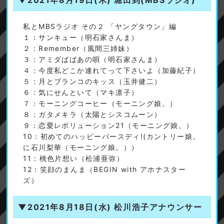
▼2021年8月19日(木)
堀田到(MBSラジオ)
私とMBSラジオ その２ 「ヤングタウン」編
１：サンキュー（明石家さんま）
２：Remember（風間三姉妹）
３：アミダばばあの唄（明石家さんま）
４：今度私どこか連れてって下さいよ（加藤紀子）
５：月とブランコのキッス（玉井健二）
６：気にせんといて（マキ凛子）
７：モーニングコーヒー（モーニング娘。）
８：ガタメキラ（太陽とシスコムーン）
９：恋愛レボリューション21（モーニング娘。）
10：初めてのハッピーバースディ!(カントリー娘。
に石川梨華（モーニング娘。））
11：桃色片想い（松浦亜弥）
12：笑顔のまんま（BEGIN with アホナスター
ズ）
▼2021年8月18日(水)
松川浩子アナウンサー