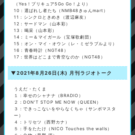
（Yes！プリキュア5Go Go！より）
10：選ばれし者たち（NMB48きゅんmart）
11：シンクロときめき（渡辺麻友）
12：サードマン（山本彩）
13：喝采（山本彩）
14：ミー＆マイガール（宝塚歌劇団）
15：オン・マイ・オウン（レ・ミゼラブルより）
16：青春時計（NGT48）
17：世界はどこまで青空なのか（NGT48）
▼2021年8月26日(木)
月刊ラジオトーク
うえだ・たくま
１：幸せのシャナナ（BRADIO）
２：DON'T STOP ME NOW（QUEEN）
３：できっこないをやらなくちゃ（サンボマスタ
ー）
４：トリセツ（西野カナ）
５：手をたたけ（NICO Touches the walls）