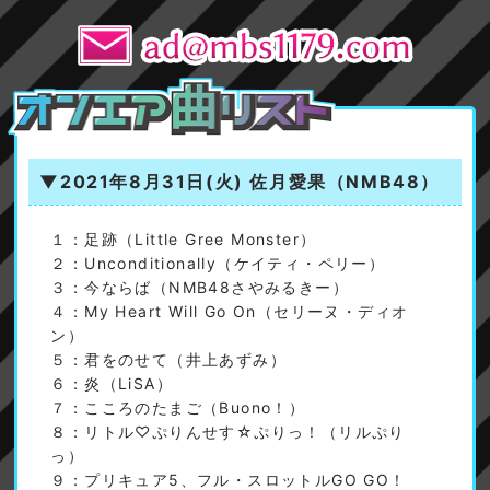
▼2021年8月31日(火)
佐月愛果（NMB48）
１：足跡（Little Gree Monster）
２：Unconditionally（ケイティ・ペリー）
３：今ならば（NMB48さやみるきー）
４：My Heart Will Go On（セリーヌ・ディオ
ン）
５：君をのせて（井上あずみ）
６：炎（LiSA）
７：こころのたまご（Buono！）
８：リトル♡ぷりんせす☆ぷりっ！（リルぷり
っ）
９：プリキュア5、フル・スロットルGO GO！