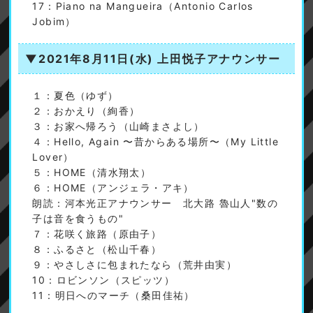
17：Piano na Mangueira（Antonio Carlos
Jobim）
▼2021年8月11日(水)
上田悦子アナウンサー
１：夏色（ゆず）
２：おかえり（絢香）
３：お家へ帰ろう（山崎まさよし）
４：Hello, Again 〜昔からある場所〜（My Little
Lover）
５：HOME（清水翔太）
６：HOME（アンジェラ・アキ）
朗読：河本光正アナウンサー 北大路 魯山人"数の
子は音を食うもの"
７：花咲く旅路（原由子）
８：ふるさと（松山千春）
９：やさしさに包まれたなら（荒井由実）
10：ロビンソン（スピッツ）
11：明日へのマーチ（桑田佳祐）