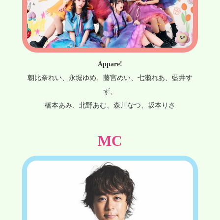
Appare!
朝比奈れい、永堀ゆめ、藤宮めい、七瀬れあ、藍井す
ず、
橋本あみ、北野あむ、森川なつ、坂本りさ
MC