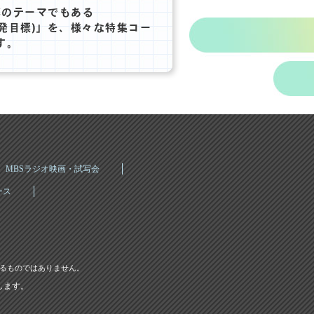
博のテーマでもある
開発目標)」を、様々な特集コー
す。
MBSラジオ映画・試写会
ース
するものではありません。
します。