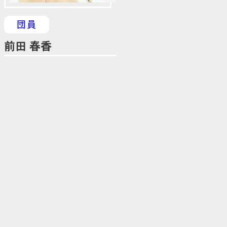
団員
前田 春香