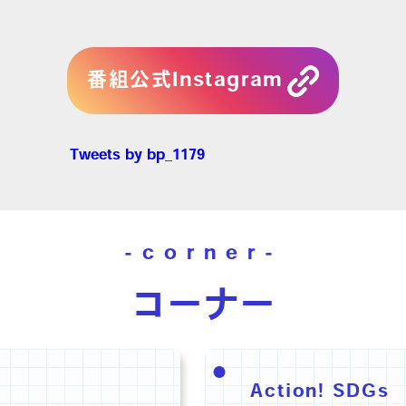
番組公式Instagram
Tweets by bp_1179
-corner-
コーナー
Action! SDGs