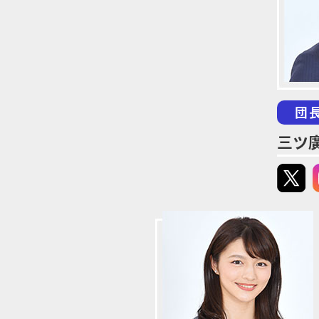
団
三ツ廣