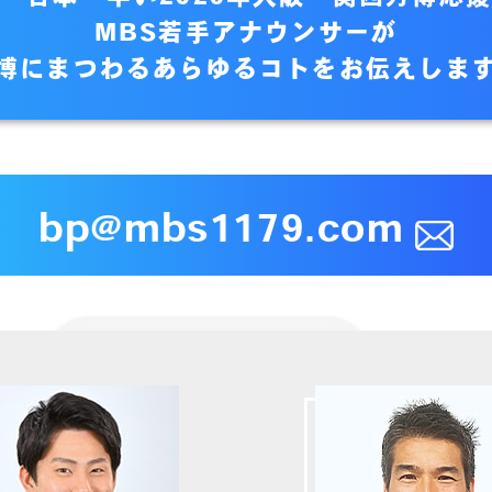
MBS若手アナウンサーが
博にまつわるあらゆるコトを
お伝えしま
bp@mbs1179.com