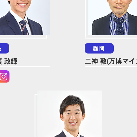
長
顧問
 政輝
二神 敦(万博マイ