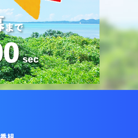
幕
まで
00
sec
援番組