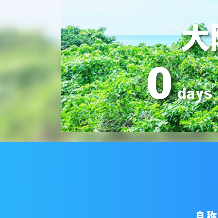
大
0
days
自称