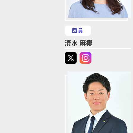
団員
清水 麻椰