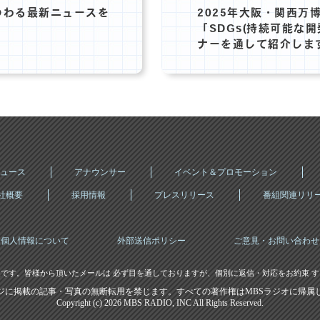
つわる最新ニュースを
2025年大阪・関西万
「SDGs(持続可能な
ナーを通して紹介しま
ュース
アナウンサー
イベント＆プロモーション
社概要
採用情報
プレスリリース
番組関連リリ
個人情報について
外部送信ポリシー
ご意見・お問い合わせ
です。皆様から頂いたメールは 必ず目を通しておりますが、個別に返信・対応をお約束 
ジに掲載の記事・写真の無断転用を禁じます。すべての著作権はMBSラジオに帰属
Copyright (c)
2026 MBS RADIO, INC All Rights Reserved.