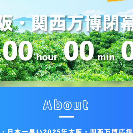
阪・関西万博閉
00
00
hour
min
About
・日本一早い2025年大阪・
関西万博応