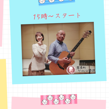
15時～スタート
フ
自