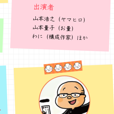
出演者
山本浩之（ヤマヒロ）
山本量子（お量）
わに（構成作家）ほか
こ