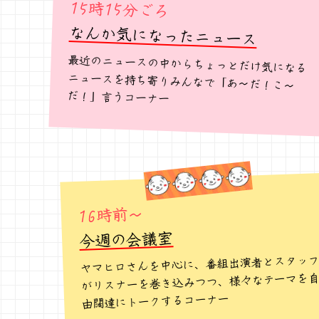
15時15分ごろ
なんか気になったニュース
最近のニュースの中からちょっとだけ気になる
ニュースを持ち寄りみんなで「あ〜だ！こ〜
だ！」言うコーナー
16時前～
今週の会議室
ヤマヒロさんを中心に、番組出演者とスタッ
がリスナーを巻き込みつつ、様々なテーマを
由闊達にトークするコーナー