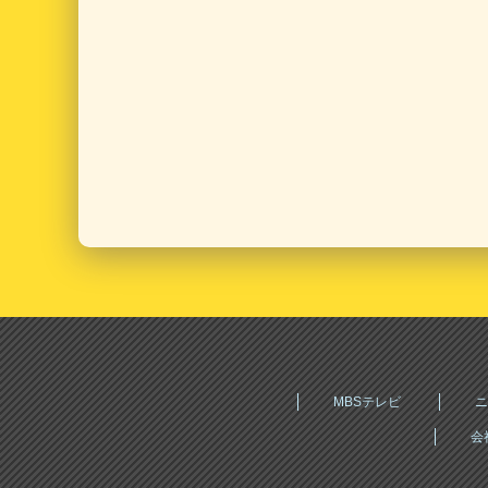
MBSテレビ
ニ
会