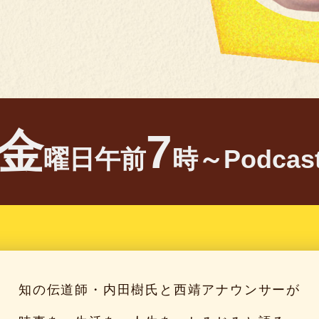
金
7
曜日午前
時～Podca
知の伝道師・内田樹氏と西靖アナウンサーが