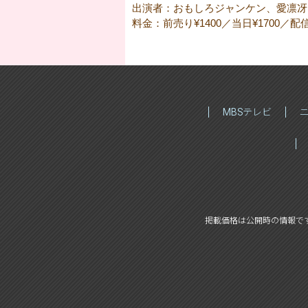
出演者：おもしろジャンケン、愛凛冴
料金：前売り¥1400／当日¥1700／配
MBSテレビ
掲載価格は公開時の情報で