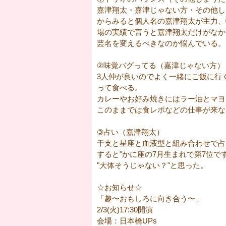
嘉津翔太・嘉津じゃない方・その他し
からみると個人名の嘉津翔太が主力、
場の実績で言うと嘉津翔太だけがなか
芸名を変えるべきなのか悩んでいる。
②味覚バグってる（嘉津じゃない方）
3人仲が良いのでよく一緒にご飯に行
って食べる。
カレーやお好み焼きにはラー油とマヨ
このままでは食レポなどの仕事が来な
③占い（嘉津翔太）
干支と星座と血液型と組み合わせで占
すると"かに座の7月生まれで第7位で
"大体そうじゃない？"と思った。
☆お知らせ☆
「趣〜おもしろに向き合う〜」
2/3(火)17:30開演
会場：日本橋UPs