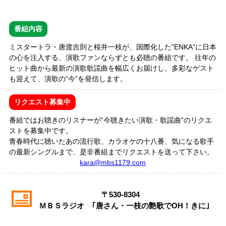
番組内容
ミスタートラ・唐渡吉則と桜井一枝が、国際化した”ENKA”に日本
の心を注入する、演歌ファンならずとも必聴の番組です。 往年の
ヒット曲から最新の演歌歌謡曲を幅広くお届けし、多彩なゲスト
も迎えて、演歌の“今”を発信します。
リクエスト募集中
番組ではお聴きのリスナーが“今聴きたい演歌・歌謡曲”のリクエ
ストを募集中です。
青春時代に聴いたあの流行歌、カラオケの十八番、気になる歌手
の最新シングルまで、是非番組までリクエストを送って下さい。
kara@mbs1179.com
〒530-8304
ＭＢＳラジオ ｢唐さん・一枝の艶歌でOH！きに｣