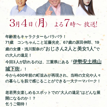
年齢差もキャラクターもバラバラ！
71歳 コンちゃんこと近藤光史、67歳の原田伸郎、
19
”おじさん2人と美女1人”
歳の女優・浅川梨奈の
で
の大人の遠足！
伊勢安土桃山
今回3人が訪れるのは、三重県にある「
城下街
」！
今から400年前の町並みが再現され、
当時の文化や人々
の暮らしを肌で感じることができる一大テーマパーク！
老若男女楽しめるスポットでの”大人の遠足”はどんな展
開になるのか！？
乞うご期待！