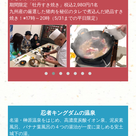
期間限定「牡丹すき焼き」税込2,980円/1名
九州産の厳選した猪肉を秘伝のタレで煮込んだ絶品すき
焼き！※17時～20時（5/31までの平日限定）
忍者キングダムの温泉
名湯・榊原温泉をはじめ、高濃度炭酸イオン泉、泥炭素
風呂、バナナ葉風呂の４つの湯治が一度に楽しめる安土
城下の湯。