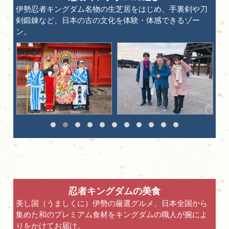
伊勢忍者キングダム名物の生芝居をはじめ、手裏剣や刀
剣鍛錬など、日本の古の文化を体験・体感できるゾー
ン。
忍者キングダムの美食
美し国（うましくに）伊勢の厳選グルメ、日本全国から
集めた和のプレミアム食材をキングダムの職人が腕によ
りをかけてお届け。