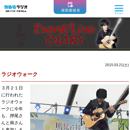
MBSラジオ 1179|FM90.6
メニュー
2015.03.21(土)
ラジオウォーク
３月２１日
に行われた
ラジオウォ
ークに今年
も、押尾さ
んと南さん
も参加しま