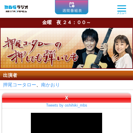
MBSラジオ 1179|FM90.6
メニュー
金曜 夜 ２４：００～
出演者
押尾コータロー
、
南かおり
X
Tweets by oshihiki_mbs