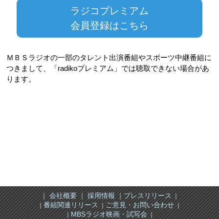
ラジコプレミアム
会員登録はこちら
ＭＢＳラジオの一部のタレント出演番組やスポーツ中継番組に
つきまして、
「radikoプレミアム」では聴取できない場合があ
ります。
｜ 会社概要 ｜
採用情報 ｜
プレスリリース
｜
番組関連リリース
ご意見・お問い合わせ
｜
｜
｜
MBSラジオ映画・試写会
｜
｜