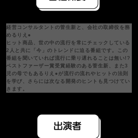
経営コンサルタントの菅生新と、会社の取締役を務
めるりえ●
ヒット商品、世の中の流行を常にチェックしている
2人と共に
「今」のトレンドに迫る番組です。
この
番組を聞いていれば流行に乗り遅れることは無い!?
ベストファーザー賞受賞経験のある菅生新、また3
児の母でもある
りえ●が流行の流れやヒットの法則
を学び、
さらには次なる開発のヒントも見つけてい
きます。