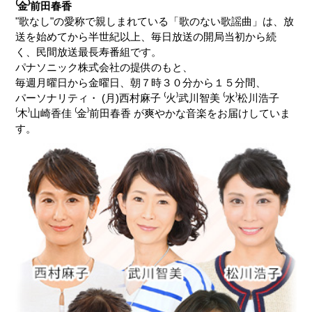
⁽金⁾前田春香
"歌なし"の愛称で親しまれている「歌のない歌謡曲」は、放
送を始めてから半世紀以上、毎日放送の開局当初から続
く、民間放送最長寿番組です。
パナソニック株式会社の提供のもと、
毎週月曜日から金曜日、朝７時３０分から１５分間、
パーソナリティ・ (月)西村麻子 ⁽火⁾武川智美 ⁽水⁾松川浩子
⁽木⁾山崎香佳 ⁽金⁾前田春香 が爽やかな音楽をお届けしていま
す。