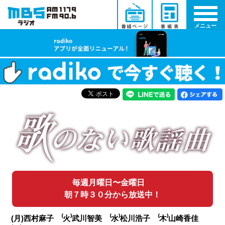
メニュー
毎週月曜日〜金曜日
朝７時３０分から放送中！
(月)西村麻子 ⁽火⁾武川智美 ⁽水⁾松川浩子 ⁽木⁾山崎香佳