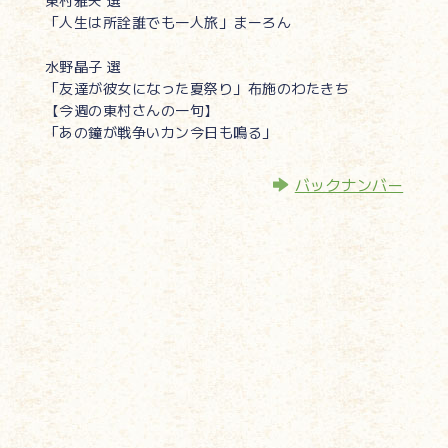
東村雅夫 選
「人生は所詮誰でも一人旅」まーろん
水野晶子 選
「友達が彼女になった夏祭り」布施のわたきち
【今週の東村さんの一句】
「あの鐘が戦争いカン今日も鳴る」
バックナンバー