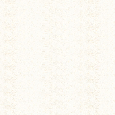
◆ 「しあわせ川柳BOX」
◆ 「東村な人々」