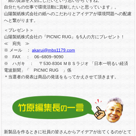
「紙の資源を大切にしたいという思いからですね。
自分たちの仕事で環境活動に貢献したいと思っています」。
山陽製紙株式会社の紙へのこだわりとアイデアが環境問題への配慮
へと繋がります。
＜プレゼント＞
山陽製紙株式会社の『PICNIC RUG』を5人の方にプレゼント！
≪ 宛先 ≫
※ メール ：
akarui@mbs1179.com
※ FAX ： 06−6809−9090
※ ハガキ ： 〒530-8304 ＭＢＳラジオ 「日本一明るい経済
電波新聞」「 PICNIC RUG 」係
＊当選者の発表は商品の発送をもってかえさせて頂きます。
新製品を作るときに社員の皆さんからアイデアが出てくるのがとて