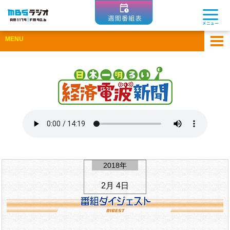
MBSラジオ 1179|FM90.6
メニュー
MENU
ホーム
アーカイブ
ゲスト企業一覧
ひとまちコラム
Apple Podcastsで聴く
Spotifyで聴く
2018年
2月 4日