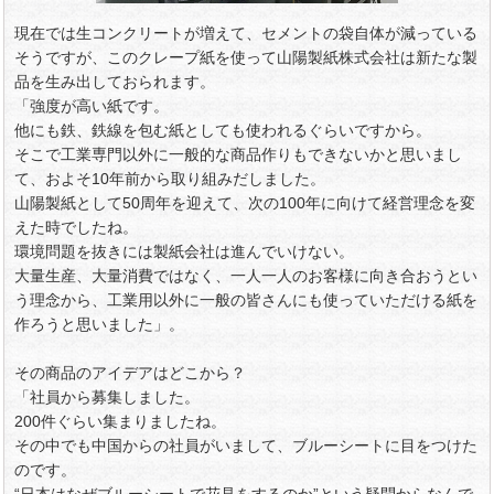
現在では生コンクリートが増えて、セメントの袋自体が減っている
そうですが、このクレープ紙を使って山陽製紙株式会社は新たな製
品を生み出しておられます。
「強度が高い紙です。
他にも鉄、鉄線を包む紙としても使われるぐらいですから。
そこで工業専門以外に一般的な商品作りもできないかと思いまし
て、およそ10年前から取り組みだしました。
山陽製紙として50周年を迎えて、次の100年に向けて経営理念を変
えた時でしたね。
環境問題を抜きには製紙会社は進んでいけない。
大量生産、大量消費ではなく、一人一人のお客様に向き合おうとい
う理念から、工業用以外に一般の皆さんにも使っていただける紙を
作ろうと思いました」。
その商品のアイデアはどこから？
「社員から募集しました。
200件ぐらい集まりましたね。
その中でも中国からの社員がいまして、ブルーシートに目をつけた
のです。