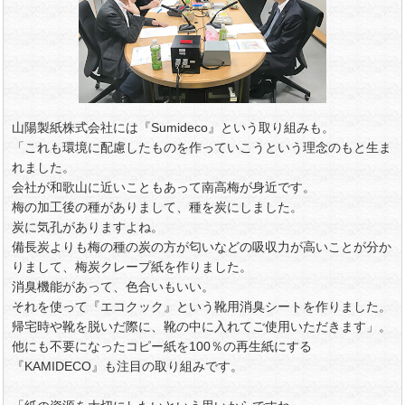
山陽製紙株式会社には『Sumideco』という取り組みも。
「これも環境に配慮したものを作っていこうという理念のもと生ま
れました。
会社が和歌山に近いこともあって南高梅が身近です。
梅の加工後の種がありまして、種を炭にしました。
炭に気孔がありますよね。
備長炭よりも梅の種の炭の方が匂いなどの吸収力が高いことが分か
りまして、梅炭クレープ紙を作りました。
消臭機能があって、色合いもいい。
それを使って『エコクック』という靴用消臭シートを作りました。
帰宅時や靴を脱いだ際に、靴の中に入れてご使用いただきます」。
他にも不要になったコピー紙を100％の再生紙にする
『KAMIDECO』も注目の取り組みです。