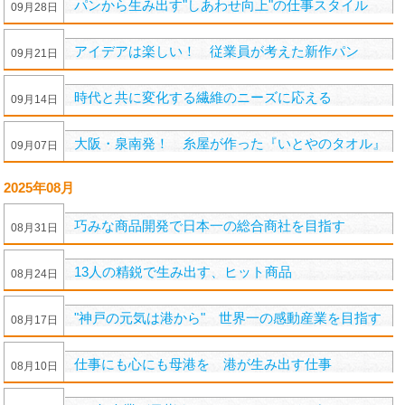
パンから生み出す"しあわせ向上"の仕事スタイル
09
月
28
日
アイデアは楽しい！ 従業員が考えた新作パン
09
月
21
日
時代と共に変化する繊維のニーズに応える
09
月
14
日
大阪・泉南発！ 糸屋が作った『いとやのタオル』
09
月
07
日
2025年08月
巧みな商品開発で日本一の総合商社を目指す
08
月
31
日
13人の精鋭で生み出す、ヒット商品
08
月
24
日
"神戸の元気は港から" 世界一の感動産業を目指す
08
月
17
日
仕事にも心にも母港を 港が生み出す仕事
08
月
10
日