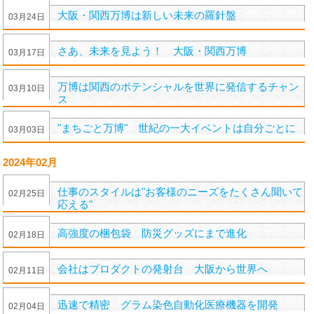
大阪・関西万博は新しい未来の羅針盤
03
月
24
日
さあ、未来を見よう！ 大阪・関西万博
03
月
17
日
万博は関西のポテンシャルを世界に発信するチャン
03
月
10
日
ス
"まちごと万博" 世紀の一大イベントは自分ごとに
03
月
03
日
2024年02月
仕事のスタイルは"お客様のニーズをたくさん聞いて
02
月
25
日
応える"
高強度の梱包袋 防災グッズにまで進化
02
月
18
日
会社はプロダクトの発射台 大阪から世界へ
02
月
11
日
迅速で精密 グラム染色自動化医療機器を開発
02
月
04
日