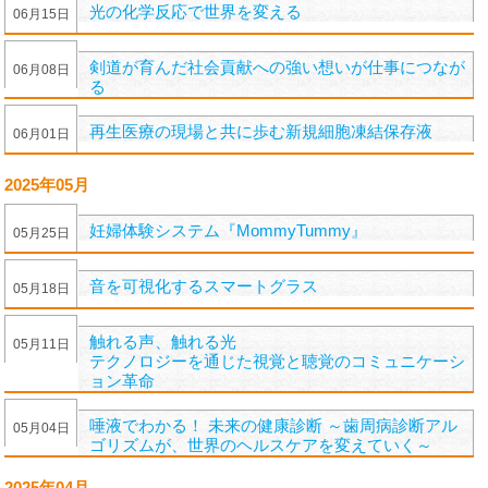
光の化学反応で世界を変える
06
月
15
日
剣道が育んだ社会貢献への強い想いが仕事につなが
06
月
08
日
る
再生医療の現場と共に歩む新規細胞凍結保存液
06
月
01
日
2025年05月
妊婦体験システム『MommyTummy』
05
月
25
日
音を可視化するスマートグラス
05
月
18
日
触れる声、触れる光
05
月
11
日
テクノロジーを通じた視覚と聴覚のコミュニケーシ
ョン革命
唾液でわかる！ 未来の健康診断 ～歯周病診断アル
05
月
04
日
ゴリズムが、世界のヘルスケアを変えていく～
2025年04月