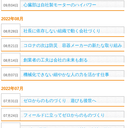
心臓部は自社製モーターのハイパワー
09
月
04
日
2022年08月
社長に依存しない組織で動く会社づくり
08
月
28
日
コロナの次は防災 容器メーカーの新たな取り組み
08
月
21
日
創業者の工夫は会社の未来も創る
08
月
14
日
機械化できない細やかな人の力を活かす仕事
08
月
07
日
2022年07月
ゼロからのものづくり 遊びも後世へ
07
月
31
日
フィールドに立ってゼロからのものづくり
07
月
24
日