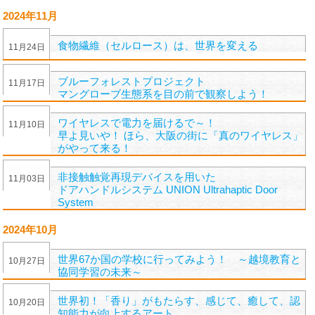
2024年11月
食物繊維（セルロース）は、世界を変える
11
月
24
日
ブルーフォレストプロジェクト
11
月
17
日
マングローブ生態系を目の前で観察しよう！
ワイヤレスで電力を届けるで～！
11
月
10
日
早よ見いや！ ほら、大阪の街に「真のワイヤレス」
がやって来る！
非接触触覚再現デバイスを用いた
11
月
03
日
ドアハンドルシステム UNION Ultrahaptic Door
System
2024年10月
世界67か国の学校に行ってみよう！ ～越境教育と
10
月
27
日
協同学習の未来～
世界初！「香り」がもたらす、感じて、癒して、認
10
月
20
日
知能力が向上するアート