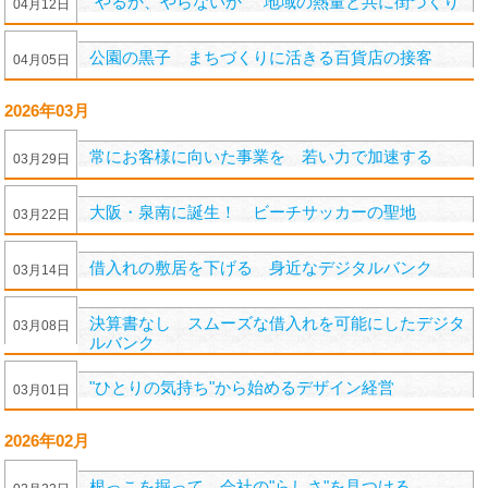
"やるか、やらないか" 地域の熱量と共に街づくり
04
月
12
日
公園の黒子 まちづくりに活きる百貨店の接客
04
月
05
日
2026年03月
常にお客様に向いた事業を 若い力で加速する
03
月
29
日
大阪・泉南に誕生！ ビーチサッカーの聖地
03
月
22
日
借入れの敷居を下げる 身近なデジタルバンク
03
月
14
日
決算書なし スムーズな借入れを可能にしたデジタ
03
月
08
日
ルバンク
"ひとりの気持ち"から始めるデザイン経営
03
月
01
日
2026年02月
根っこを掘って、会社の"らしさ"を見つける