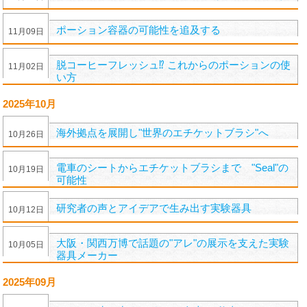
ポーション容器の可能性を追及する
11
月
09
日
脱コーヒーフレッシュ⁉︎ これからのポーションの使
11
月
02
日
い方
2025年10月
海外拠点を展開し"世界のエチケットブラシ"へ
10
月
26
日
電車のシートからエチケットブラシまで "Seal"の
10
月
19
日
可能性
研究者の声とアイデアで生み出す実験器具
10
月
12
日
大阪・関西万博で話題の"アレ"の展示を支えた実験
10
月
05
日
器具メーカー
2025年09月