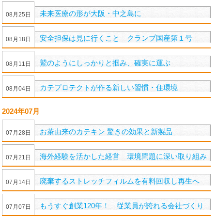
未来医療の形が大阪・中之島に
08
月
25
日
安全担保は見に行くこと クランプ国産第１号
08
月
18
日
鷲のようにしっかりと掴み、確実に運ぶ
08
月
11
日
カテプロテクトが作る新しい習慣・住環境
08
月
04
日
2024年07月
お茶由来のカテキン 驚きの効果と新製品
07
月
28
日
海外経験を活かした経営 環境問題に深い取り組み
07
月
21
日
廃棄するストレッチフィルムを有料回収し再生へ
07
月
14
日
もうすぐ創業120年！ 従業員が誇れる会社づくり
07
月
07
日