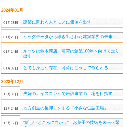
2024年01月
建築に関わる人とモノに価値を出す
01
月
28
日
ビッグデータから導き出された建築業界の未来
01
月
21
日
ルーツは鈴木商店 薄荷は創業100年へ向けて走り
01
月
14
日
出す
とても身近な存在 薄荷はこうして作られる
01
月
07
日
2023年12月
夫婦のナイスコンビで缶詰事業の上場を目指す
12
月
31
日
地方創生の後押しをする『小さな缶詰工場』
12
月
24
日
"新しいところに向かう" お菓子の技術を未来へ繋
12
月
17
日