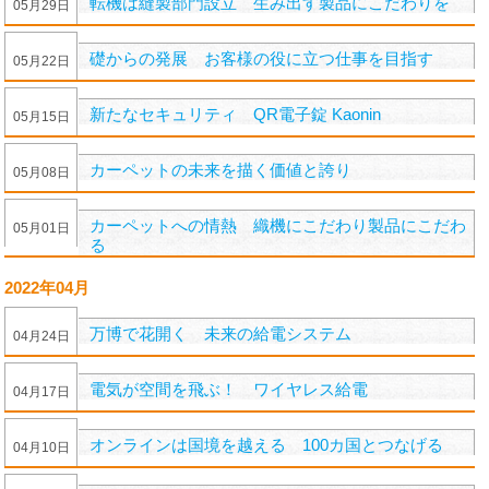
転機は縫製部門設立 生み出す製品にこだわりを
05
月
29
日
礎からの発展 お客様の役に立つ仕事を目指す
05
月
22
日
新たなセキュリティ QR電子錠 Kaonin
05
月
15
日
カーペットの未来を描く価値と誇り
05
月
08
日
カーペットへの情熱 織機にこだわり製品にこだわ
05
月
01
日
る
2022年04月
万博で花開く 未来の給電システム
04
月
24
日
電気が空間を飛ぶ！ ワイヤレス給電
04
月
17
日
オンラインは国境を越える 100カ国とつなげる
04
月
10
日