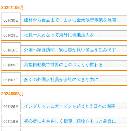
2024年06月
建材から食品まで まさに全天候型事業を展開
06
月
30
日
社員一丸となって海外に現地法人を
06
月
23
日
外国へ家庭訪問 安心感が良い製品を生み出す
06
月
16
日
溶接自動機で世界のものづくりが変わる！
06
月
09
日
多くの外国人社員が会社の大きな力に
06
月
02
日
2024年05月
イングリッシュガーデンを超えた⁉︎ 日本の園芸
05
月
26
日
初心者にもやさしく指導 植物をもっと身近に
05
月
19
日