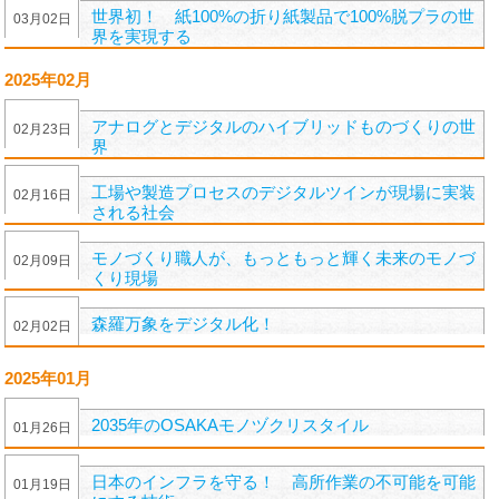
世界初！ 紙100%の折り紙製品で100%脱プラの世
03
月
02
日
界を実現する
2025年02月
アナログとデジタルのハイブリッドものづくりの世
02
月
23
日
界
工場や製造プロセスのデジタルツインが現場に実装
02
月
16
日
される社会
モノづくり職人が、もっともっと輝く未来のモノづ
02
月
09
日
くり現場
森羅万象をデジタル化！
02
月
02
日
2025年01月
2035年のOSAKAモノヅクリスタイル
01
月
26
日
日本のインフラを守る！ 高所作業の不可能を可能
01
月
19
日