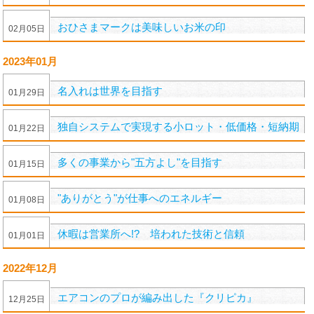
おひさまマークは美味しいお米の印
02
月
05
日
2023年01月
名入れは世界を目指す
01
月
29
日
独自システムで実現する小ロット・低価格・短納期
01
月
22
日
多くの事業から"五方よし"を目指す
01
月
15
日
"ありがとう"が仕事へのエネルギー
01
月
08
日
休暇は営業所へ!? 培われた技術と信頼
01
月
01
日
2022年12月
エアコンのプロが編み出した『クリピカ』
12
月
25
日