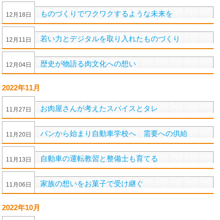
ものづくりでワクワクするような未来を
12
月
18
日
若い力とデジタルを取り入れたものづくり
12
月
11
日
歴史が物語る肉文化への想い
12
月
04
日
2022年11月
お肉屋さんが考えたスパイスとタレ
11
月
27
日
パンから始まり自動車学校へ 需要への供給
11
月
20
日
自動車の運転教習と整備士も育てる
11
月
13
日
家族の想いをお菓子で受け継ぐ
11
月
06
日
2022年10月