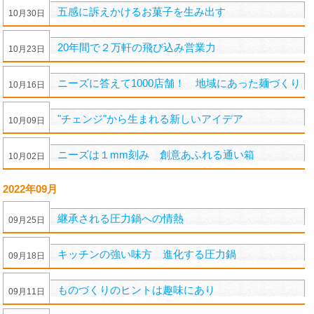
五感に訴えかけるお菓子を生み出す
10
月
30
日
20年間で２万軒の飛び込み営業力
10
月
23
日
ニーズに答えて1000店舗！ 地域にあった麺づくり
10
月
16
日
"チェンジ"から生まれる新しいアイデア
10
月
09
日
ニーズは１mm刻み 創意あふれる通い箱
10
月
02
日
2022年09月
継承される圧力鍋への情熱
09
月
25
日
キッチンの強い味方 進化する圧力鍋
09
月
18
日
ものづくりのヒントは趣味にあり
09
月
11
日