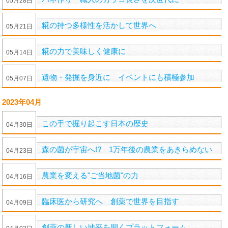
05
月
28
日
糀の持つ多様性を活かして世界へ
05
月
21
日
糀の力で美味しく健康に
05
月
14
日
遺物・発掘を身近に イベントにも積極参加
05
月
07
日
2023年04月
この手で掘り起こす日本の歴史
04
月
30
日
森の菌が宇宙へ!? 1万年後の農業をあきらめない
04
月
23
日
農業を変える"ご当地菌"の力
04
月
16
日
臨床医から研究へ 創薬で世界を目指す
04
月
09
日
創薬の新しい地平を開くプラットフォーム