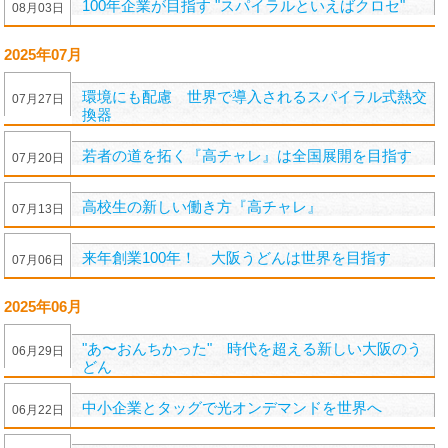
100年企業が目指す "スパイラルといえばクロセ"
08
月
03
日
2025年07月
環境にも配慮 世界で導入されるスパイラル式熱交
07
月
27
日
換器
若者の道を拓く『高チャレ』は全国展開を目指す
07
月
20
日
高校生の新しい働き方『高チャレ』
07
月
13
日
来年創業100年！ 大阪うどんは世界を目指す
07
月
06
日
2025年06月
"あ〜おんちかった" 時代を超える新しい大阪のう
06
月
29
日
どん
中小企業とタッグで光オンデマンドを世界へ
06
月
22
日