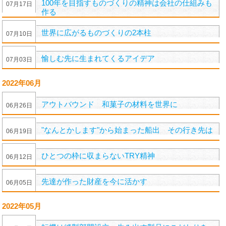
100年を目指すものづくりの精神は会社の仕組みも
07
月
17
日
作る
世界に広がるものづくりの2本柱
07
月
10
日
愉しむ先に生まれてくるアイデア
07
月
03
日
2022年06月
アウトバウンド 和菓子の材料を世界に
06
月
26
日
"なんとかします"から始まった船出 その行き先は
06
月
19
日
ひとつの枠に収まらないTRY精神
06
月
12
日
先達が作った財産を今に活かす
06
月
05
日
2022年05月