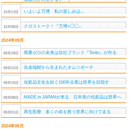
いよいよ万博 私の楽しみは...
10
月
13
日
クロストーク！『万博×◯◯』
10
月
06
日
2024年09月
廃棄ゼロの未来は自社ブランド『Tonto』が作る
09
月
29
日
合皮端材から生まれたオムツポーチ
09
月
22
日
化粧品文化を紡ぐ100年企業は世界を目指す
09
月
15
日
MADE in JAPANが来る 日本発の化粧品は世界へ
09
月
08
日
再生医療 多くの命を救う世界に向けて走る
09
月
01
日
2024年08月