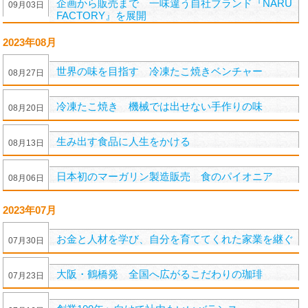
企画から販売まで 一味違う自社ブランド『NARU
09
月
03
日
FACTORY』を展開
2023年08月
世界の味を目指す 冷凍たこ焼きベンチャー
08
月
27
日
冷凍たこ焼き 機械では出せない手作りの味
08
月
20
日
生み出す食品に人生をかける
08
月
13
日
日本初のマーガリン製造販売 食のパイオニア
08
月
06
日
2023年07月
お金と人材を学び、自分を育ててくれた家業を継ぐ
07
月
30
日
大阪・鶴橋発 全国へ広がるこだわりの珈琲
07
月
23
日