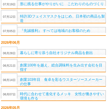
形に残る仕事がやりがいに こだわりのものづくり
07
月
19
日
特許3Dフェイスマスクをはじめ、日本初の商品も製
07
月
12
日
造
『先誠後利』 すべては地域のお客様のため
07
月
05
日
2026年06月
暮らしに寄り添う自社オリジナル商品を創出
06
月
28
日
創業100年を越え、総合調味料を生み出す会社を目
06
月
21
日
指す
創業103年目 食卓を彩るウスターソースメーカー
06
月
14
日
の仕事
時代に合わせて進化するメッキ 女性が働きやすい
06
月
07
日
環境も作る
2026年05月