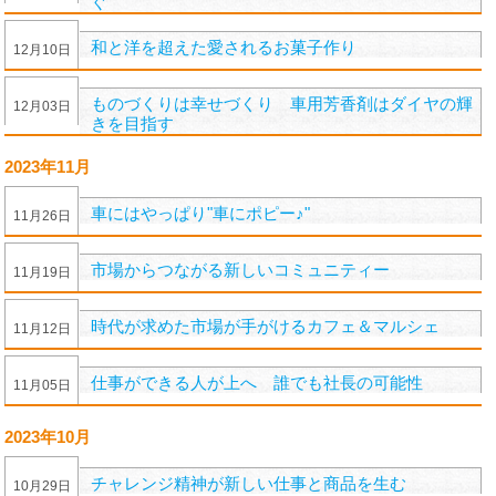
ぐ
和と洋を超えた愛されるお菓子作り
12
月
10
日
ものづくりは幸せづくり 車用芳香剤はダイヤの輝
12
月
03
日
きを目指す
2023年11月
車にはやっぱり"車にポピー♪"
11
月
26
日
市場からつながる新しいコミュニティー
11
月
19
日
時代が求めた市場が手がけるカフェ＆マルシェ
11
月
12
日
仕事ができる人が上へ 誰でも社長の可能性
11
月
05
日
2023年10月
チャレンジ精神が新しい仕事と商品を生む
10
月
29
日