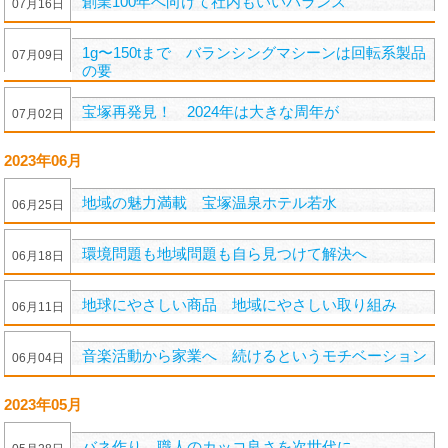
創業100年へ向けて社内もいいバランス
07
月
16
日
1g〜150tまで バランシングマシーンは回転系製品
07
月
09
日
の要
宝塚再発見！ 2024年は大きな周年が
07
月
02
日
2023年06月
地域の魅力満載 宝塚温泉ホテル若水
06
月
25
日
環境問題も地域問題も自ら見つけて解決へ
06
月
18
日
地球にやさしい商品 地域にやさしい取り組み
06
月
11
日
音楽活動から家業へ 続けるというモチベーション
06
月
04
日
2023年05月
バネ作り 職人のカッコ良さを次世代に