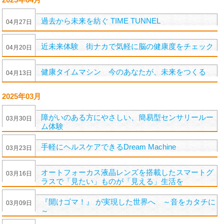
過去から未来を紡ぐ TIME TUNNEL
04
月
27
日
近未来体験 街ナカで気軽に脳の健康度をチェック
04
月
20
日
健康タイムマシン 今のあなたが、未来をつくる
04
月
13
日
2025年03月
障がいのある方にやさしい、簡易型センサリールー
03
月
30
日
ム体験
手軽にヘルスケアできるDream Machine
03
月
23
日
オートフォーカス液晶レンズを搭載したスマートグ
03
月
16
日
ラスで「見たい」ものが「見える」生活を
『開けゴマ！』 が実現した世界へ ～音をカタチに
03
月
09
日
～