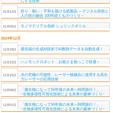
にする技術
祈り・願い・平和を届ける紙製品 ～デジタル技術と
01
月
12
日
人の技の融合 100年続くものづくり～
モノマテリアル包材 シュリンクボトル
01
月
05
日
2024年12月
最先端の生成AI技術でAI教師データを自動生成！
12
月
29
日
ハンモックロボット お姫さま抱っこで快適～
12
月
22
日
光の究極の可能性 レーザー核融合に使用する高出
12
月
15
日
力レーザーの応用技術
「微生物になって50年後の未来へ時間旅行！」
12
月
08
日
−生物多様性可視化技術による未来の森林づくり−
「微生物になって50年後の未来へ時間旅行！」
12
月
01
日
−生物多様性可視化技術による未来の森林づくり−