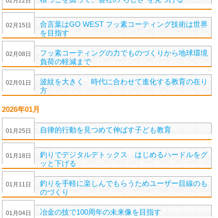
02
月
22
日
合言葉はGO WEST フッ素コーティング技術は世界
02
月
15
日
を目指す
フッ素コーティングの力でものづくりから地球環境
02
月
08
日
負荷の軽減まで
波紋を大きく 時代に合わせて進化する教育の在り
02
月
01
日
方
2026年01月
自律的行動を見つめて伸ばす子ども教育
01
月
25
日
釣りでデジタルデトックス はじめるハードルをグ
01
月
18
日
ッと下げる
釣りを手軽に楽しんでもらうためユーザー目線のも
01
月
11
日
のづくり
冶金の技で100周年の未来像を目指す
01
月
04
日