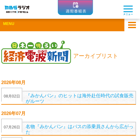
MBSラジオ 1179|FM90.6
メニュー
MENU
ホーム
アーカイブ
アーカイブリスト
ゲスト企業一覧
ひとまちコラム
2026年08月
Apple Podcastsで聴く
『みかんパン』のヒットは海外赴任時代の試食販売
08
月
02
日
Spotifyで聴く
がルーツ
2026年07月
名物『みかんパン』はバスの添乗員さんから広がっ
07
月
26
日
た