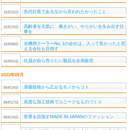
先代社長である父から言われたかったこと
10
月
22
日
高齢者を元気に 働きがい、やりがいを生み出す仕
10
月
15
日
事を
水槽用クーラーNo. 1の会社は、入って良かったと思
10
月
08
日
える会社も目指す
社員が自ら売りたい製品を企画販売
10
月
01
日
2023年09月
溶接技術から広がるモノからコト
09
月
24
日
高度な加工技術でユニークなものづくり
09
月
17
日
世界を目指すMADE IN JAPANのファッション
09
月
10
日