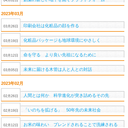
04
月
02
日
2023年03月
印刷会社は化粧品の顔を作る
03
月
26
日
化粧品パッケージも地球環境にやさしく
03
月
19
日
命を守る より良い先祖になるために
03
月
12
日
未来に届ける木管は人と人との対話
03
月
05
日
2023年02月
人間とは何か 科学進化が突き詰めるその先
02
月
26
日
「いのちを拡げる」 50年先の未来社会
02
月
19
日
お米の味わい ブレンドされることで洗練される
02
月
12
日