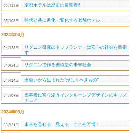
京都ホテルは歴史の目撃者⁉︎
05
月
12
日
時代と共に進化・変化する老舗ホテル
05
月
05
日
2024年04月
リグニン研究のトップランナーは安心の社会を目指
04
月
28
日
す
リグニンで作る循環型の未来社会
04
月
21
日
出会いから生まれた"形にすべきもの"
04
月
14
日
当事者に寄り添うインクルーシブデザインのキッズ
04
月
07
日
チェア
2024年03月
未来を見せる、見える これぞ万博！
03
月
31
日