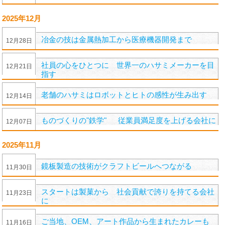
2025年12月
冶金の技は金属熱加工から医療機器開発まで
12
月
28
日
社員の心をひとつに 世界一のハサミメーカーを目
12
月
21
日
指す
老舗のハサミはロボットとヒトの感性が生み出す
12
月
14
日
ものづくりの"鉄学" 従業員満足度を上げる会社に
12
月
07
日
2025年11月
鏡板製造の技術がクラフトビールへつながる
11
月
30
日
スタートは製菓から 社会貢献で誇りを持てる会社
11
月
23
日
に
ご当地、OEM、アート作品から生まれたカレーも
11
月
16
日