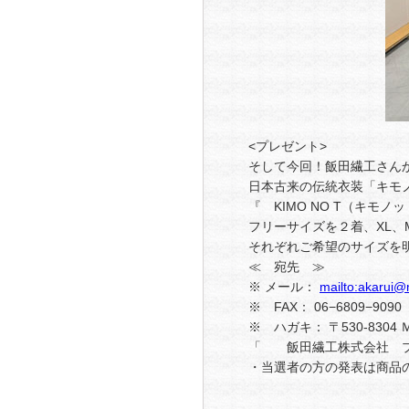
<プレゼント>
そして今回！飯田繊工さん
日本古来の伝統衣装「キモ
『 KIMO NO T（キモ
フリーサイズを２着、XL、
それぞれご希望のサイズを
≪ 宛先 ≫
※ メール：
mailto:akarui
※ FAX： 06−6809−9090
※ ハガキ： 〒530-83
「 飯田繊工株式会社 
・当選者の方の発表は商品