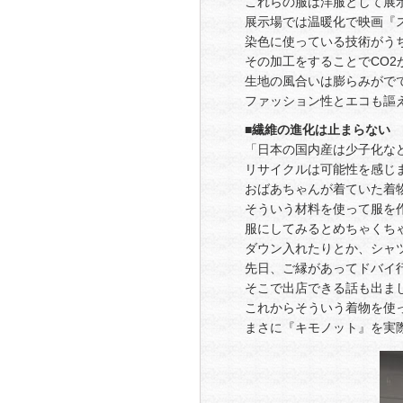
これらの服は洋服として展
展示場では温暖化で映画『
染色に使っている技術がう
その加工をすることでCO2
生地の風合いは膨らみがで
ファッション性とエコも謳
■繊維の進化は止まらない
「日本の国内産は少子化な
リサイクルは可能性を感じ
おばあちゃんが着ていた着
そういう材料を使って服を
服にしてみるとめちゃくち
ダウン入れたりとか、シャ
先日、ご縁があってドバイ
そこで出店できる話も出ま
これからそういう着物を使
まさに『キモノット』を実