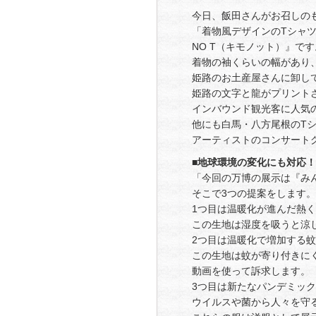
今日、飯田さんがお召しのもの
「着物風デザインのTシャツ
NO T（キモノット）』です
着物の袖くらいの幅があり
姫路のお土産屋さんに卸し
姫路の文字と龍がプリント
インバウンド観光客に人気
他にも白馬・八方尾根のT
アーティストのコンサート
■地球環境の変化にも対応
「今回の万博の展示は『み
そこで3つの提案をします。
1つ目は温暖化が進んだ熱
この生地は湿度を吸うと涼
2つ目は温暖化で増加する
この生地は蚊が寄り付きに
動画を使って訴求します。
3つ目は新たなパンデミッ
ウイルスや菌から人々を守