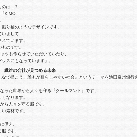
は...？
『KIMO
。
、振り袖のようなデザインです。
ていまして、
されています。
のものです。
シャツも作らせていただいていたり、
グッズにもなっています」。
！ 繊維の会社が見つめる未来
んなで描こう、誰もが暮らしやすい社会』というテーマを池田泉州銀行
くなった世界から人々を守る『クールマント』です。
しくなります。
蚊から人々を守る服です。
くい素材です。
クに備え、
る服です。