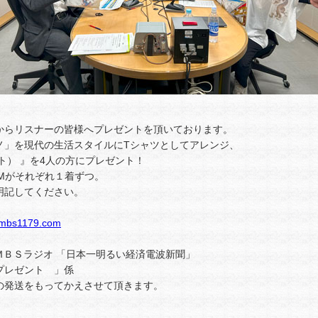
からリスナーの皆様へプレゼントを頂いております。
ノ」を現代の生活スタイルにTシャツとしてアレンジ、
ノット） 』を4人の方にプレゼント！
Mがそれぞれ１着ずつ。
明記してください。
@mbs1179.com
04 ＭＢＳラジオ 「日本一明るい経済電波新聞」
プレゼント 」係
の発送をもってかえさせて頂きます。