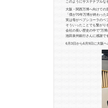
このようにサステナブルな
大阪・関西万博へ向けての
「僕が70年万博が終わった
実は母がペプシコーラのペ
そういったことでも繋がり
会社の長い歴史の中で"万
池田泉州銀行さんに感謝で
6月3日から6月9日に大阪