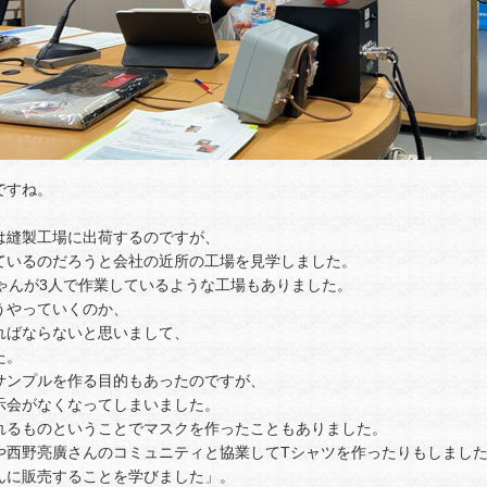
ですね。
は縫製工場に出荷するのですが、
ているのだろうと会社の近所の工場を見学しました。
ゃんが3人で作業しているような工場もありました。
うやっていくのか、
ればならないと思いまして、
た。
サンプルを作る目的もあったのですが、
示会がなくなってしまいました。
れるものということでマスクを作ったこともありました。
や西野亮廣さんのコミュニティと協業してTシャツを作ったりもしまし
んに販売することを学びました」。