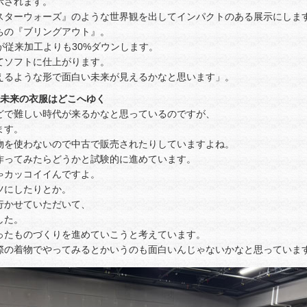
示されます。
スターウォーズ』のような世界観を出してインパクトのある展示にしま
ちの『ブリングアウト』。
が従来加工よりも30%ダウンします。
てソフトに仕上がります。
えるような形で面白い未来が見えるかなと思います」。
 未来の衣服はどこへゆく
どで難しい時代が来るかなと思っているのですが、
ます。
物を使わないので中古で販売されたりしていますよね。
作ってみたらどうかと試験的に進めています。
ゃカッコイイんですよ。
ツにしたりとか。
行かせていただいて、
した。
ったものづくりを進めていこうと考えています。
際の着物でやってみるとかいうのも面白いんじゃないかなと思っていま