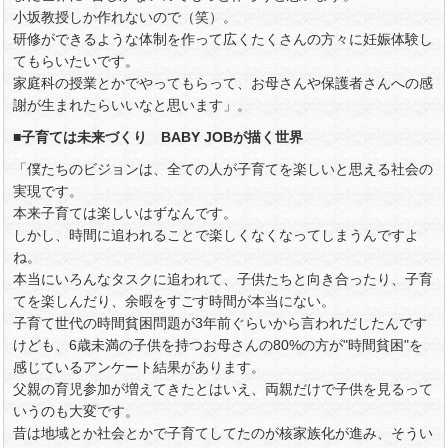
小坂教授しか作れないので（笑）。
研修ができるような体制を作って広くたくさんの方々に妊娠体験し
てもらいたいです。
家庭科の授業とかでやってもらって、お母さんや保護者さんへの感
謝が生まれたらいいなと思います」。
■子育ては未来づくり BABY JOBが描く世界
「僕たちのビジョンは、全ての人が子育てを楽しいと思える社会の
実現です。
本来子育ては楽しいはずなんです。
しかし、時間に追われることで楽しくなくなってしまうんですよ
ね。
本当にいろんなタスクに追われて、子供たちと向き合ったり、子育
てを楽しんだり、余暇をすごす時間が本当にない。
子育て世代の時間貧困問題が3年前ぐらいから言われだしたんです
けども、6歳未満の子供を持つお母さんの80%の方が"時間貧困"を
感じているアンケート結果があります。
父親の育児参加が増えてきたとはいえ、両親だけで子供を見るって
いうのも大変です。
昔は地域とか社会とかで子育てしてたのが核家族化が進み、そうい