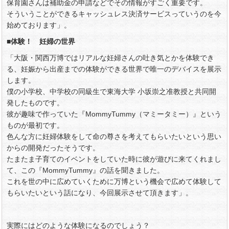
保育園さんは補助金の申請などでその情報がすごく重要です。
そういうことができるキャッシュレス決済サービスっていうのを今
始めております」。
■体験！ 妊婦の世界
「大阪・関西万博ではリアルな妊婦さんの吐き気とかを体験でき
る、妊娠から出産までの体験ができる世界で唯一のデバイスを展示
します。
僕の小学校、中学校の同級生で東海大学 小坂崇之准教授と共同開
発したものです。
彼が趣味で作っていた『MommyTummy（マミータミー）』という
ものが最初です。
色んな方に妊婦体験をして命の尊さを考えてもらいたいという思い
からの開発だったそうです。
たまたま子育てのイベントをしていた時に彼が遊びに来てくれまし
て、この『MommyTummy』の話を聞きました。
これを世の中に広めていくために万博という機会で広めて体験して
もらいたいという話になり、今回展示させて頂きます」。
実際にはどのような体験になるのでしょう？