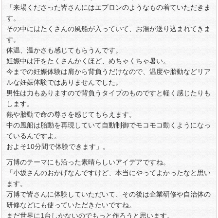
「来場くださった皆さんにはエプロンのようなもの着ていただきま
す。
その中にはたくさんの風船が入っていて、お湯が送り込まれてきま
す。
体温、温かさも感じてもらうんです。
妊娠中は汗をたくさんかくほど、めちゃくちゃ暑い。
今までの妊娠体験は肩から背負うだけなので、温度や胎動などリア
ルな妊娠体験ではありませんでした。
男性は力もありますので背負うタイプのものですと軽く感じたりも
します。
熱や胎動で命の尊さを感じてもらえます。
中の風船は胎動を再現していて自動制御でモコモコ動くようになっ
ているんですよ。
およそ10分間で体験できます」。
万博のテーマにも沿った素晴らしいアイデアですね。
「小坂さんのおかげなんですけど、本当にやってよかったなと思い
ます。
万博で皆さんに体験していただいて、その後は企業研修や自治体の
研修などにも使っていただきたいですね。
まだ世界に1台しかないのでもっと作ろうと思います。