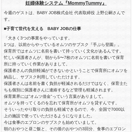
妊婦体験システム『MommyTummy』
今週のゲストは、BABY JOB株式会社 代表取締役 上野公嗣さんで
す。
■子育て世代を支える BABY JOBの仕事
「大きく3つの事業をやっています。
1つは、以前からやっているオムツのサブスク『手ぶら登園』。
保育所ではオムツに名前を書いて持っていく文化があるんです。
忙しい保護者さんが、朝から5〜7枚のオムツに名前を書いて保育
所に持っていく作業がありまして。
保護者さんの負担軽減ができないかということで保育所にオムツを
納品し、サブスク利用していただけます。
保護者さんは名前を書く負担が軽減されるだけではなく、保育士た
ちも個別に保護者さんに連絡するなど管理も軽減されます。
保育業界には"オムツ借金"っていう言葉がありまして。
オムツを持ってくるのを忘れて保育所がオムツを貸すんです。
そういったやり取りの負担も軽減できるので、今、全国で7000以
上の施設で使っていただけるようになりました。
今は食事のエプロンのサブスクも始めていまして。
朝のおやつと昼ご飯と、その後のおやつの3回分、食事のエプロン