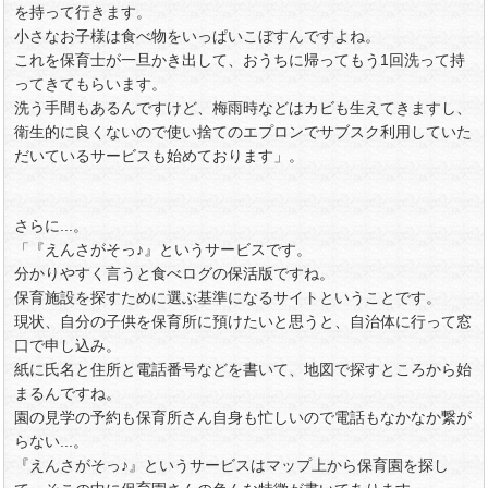
を持って行きます。
小さなお子様は食べ物をいっぱいこぼすんですよね。
これを保育士が一旦かき出して、おうちに帰ってもう1回洗って持
ってきてもらいます。
洗う手間もあるんですけど、梅雨時などはカビも生えてきますし、
衛生的に良くないので使い捨てのエプロンでサブスク利用していた
だいているサービスも始めております」。
さらに...。
「『えんさがそっ♪』というサービスです。
分かりやすく言うと食べログの保活版ですね。
保育施設を探すために選ぶ基準になるサイトということです。
現状、自分の子供を保育所に預けたいと思うと、自治体に行って窓
口で申し込み。
紙に氏名と住所と電話番号などを書いて、地図で探すところから始
まるんですね。
園の見学の予約も保育所さん自身も忙しいので電話もなかなか繋が
らない...。
『えんさがそっ♪』というサービスはマップ上から保育園を探し