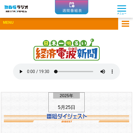
MBSラジオ 1179|FM90.6
メニュー
MENU
ホーム
アーカイブ
ゲスト企業一覧
ひとまちコラム
Apple Podcastsで聴く
Spotifyで聴く
2025年
5月25日