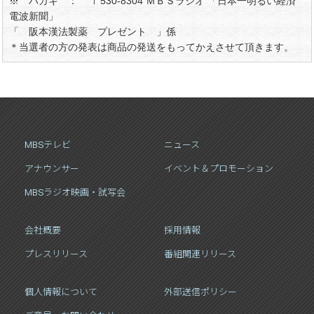
※ ハガキ ： 〒530-8304 ＭＢＳラジオ 「日本一明るい経済
電波新聞」
「 阪本漢法製薬 プレゼント 」係
＊当選者の方の発表は商品の発送をもってかえさせて頂きます。
MBSテレビ
ニュース
アナウンサー
イベント＆プロモーション
MBSラジオ映画・試写会
会社概要
採用情報
プレスリリース
番組関連リリース
個人情報について
外部送信ポリシー