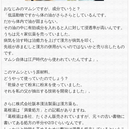
おなじみのマムシですが、成分でいうと？
「低温動物ですから体の油がさらさらとしているんです。
だから体内で油が固まらない。
その油の中に有効成分を入れると人に対して浸透率が高いんです。
うちは元々家伝薬を売っていました。
病気を治す時は治癒力を上げて漢方が病気を叩く。
先祖が赤まむしと漢方の併用がいいのではないかと売り出したもの
です。
マムシ自体は江戸時代から使われていたんですよ」。
このマムシという原材料。
どうやって使っていたのでしょう？
「乾燥させて粉末に粉末を使っていました。
それを私の父が抽出する技術を開発しました」。
さらに株式会社阪本漢法製薬は漢方薬も。
葛根湯は「満量処方」との記載がありますね。
「葛根湯は各社、たくさん販売されていますが、元々の古い書物に
書いてある処方の半分や2/3ぐらいなんです。