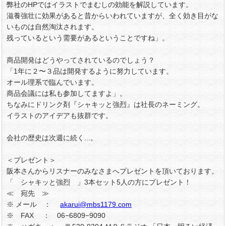
弊社のHPではイラストでまむしの効能を解説しています。
滋養強壮に効果があると昔からいわれていますが、全く効き目がな
いものは自然淘汰されます。
残っているという需要があるということですね」。
商品開発はどうやってされているのでしょう？
「1年に２〜３品は開発するように努力しています。
オール理系で臨んでいます。
商品会議には私も参加してますよ」。
ちなみにドリンク剤『シャキッと強烈』は社長のネーミング。
イラストのアイデアも抜群です。
会社の歴史は次週に続く...。
＜プレゼント＞
阪本さんからリスナーのみなさまへプレゼントを頂いております。
「 シャキッと強烈 」3本セット5人の方にプレゼント！
≪ 宛先 ≫
※ メール ：
akarui@mbs1179.com
※ FAX ： 06−6809−9090