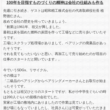
100年を目指すものづくりの精神は会社の仕組みも作る
先週に引き続き、ゲストは昭和精工株式会社の代表取締役社長 植
野徳仁さん。
改めて会社の歴史を伺っていきましょう。
「創業は1961年、祖父が興しました。
最初は炭を固めた燃料の炭団を作って工場などに売り歩いていたそ
うです。
工場にスクラップ処理場がありまして、ベアリングの廃棄品があっ
たそうです。
それを見てもったいないと思い、再加工して売り始めたのが現在の
仕事のスタートだと聞いています」。
今でいうSDGs、リサイクル。
その後は？
「二級品のベアリングからベアリングメーカーさんとお取引が始ま
ったそうです。
もともとは祖父ひとりのスタートですが、私が小中学生ぐらいの時
は200人ぐらいの規模の会社でした。
実家が工場の敷地内にありましたので作業は見ていました。
遊び場にもなっていましたし、社員さんには可愛がっていただきま