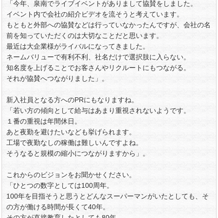
「今年、泉南でライブイベントがありまして協賛をしました。
イベント内で会社の紹介ビデオを流そうと考えています。
もともと外部への協賛などは行っていなかったんですが、会社の名
前を知っていただくのは大切なことだと思います。
最近は大企業様がライバルになってきました。
ネームバリューで有利不利、社名だけで選択肢に入らない。
知名度を上げることでお客さんやリクルートにもつながる。
それが協賛へつながりました」。
新入社員となる方へのPRにもなりますね。
「若い方の傾向として給与はあまり重視されないようです。
１番の重視は年間休日。
あと夜勤を避けたいなども挙げられます。
工場で夜勤なしの稼働は難しいんですよね。
そうなると規模の縮小につながりますから」。
これからのビジョンをお聞かせください。
「ひとつの数字としては100周年。
100年を目指そうと思うとどんなスーパーマンがいたとしても、そ
の方が働ける時間が長くて40年。
その方が直接教育したとしても80年。