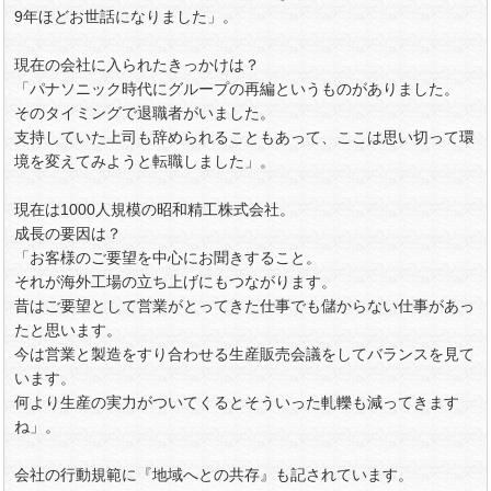
9年ほどお世話になりました」。
現在の会社に入られたきっかけは？
「パナソニック時代にグループの再編というものがありました。
そのタイミングで退職者がいました。
支持していた上司も辞められることもあって、ここは思い切って環
境を変えてみようと転職しました」。
現在は1000人規模の昭和精工株式会社。
成長の要因は？
「お客様のご要望を中心にお聞きすること。
それが海外工場の立ち上げにもつながります。
昔はご要望として営業がとってきた仕事でも儲からない仕事があっ
たと思います。
今は営業と製造をすり合わせる生産販売会議をしてバランスを見て
います。
何より生産の実力がついてくるとそういった軋轢も減ってきます
ね」。
会社の行動規範に『地域へとの共存』も記されています。