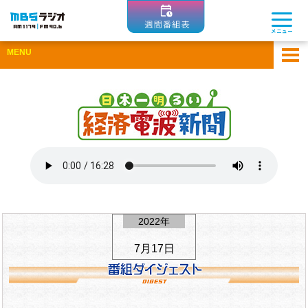
MBSラジオ 1179|FM90.6
メニュー
MENU
ホーム
アーカイブ
ゲスト企業一覧
ひとまちコラム
Apple Podcastsで聴く
Spotifyで聴く
2022年
7月17日