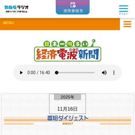
MBSラジオ 1179|FM90.6
メニュー
MENU
ホーム
アーカイブ
ゲスト企業一覧
ひとまちコラム
Apple Podcastsで聴く
Spotifyで聴く
2025年
11月16日