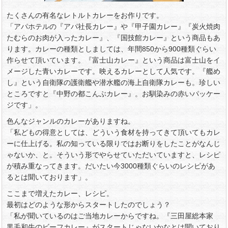
たくさんの有名なレトルトカレーをお作りです。
「アパホテルの『アパ社長カレー』や『甲子園カレー』『炭火焼肉
たむらのお肉が入ったカレー』、『国技館カレー』という商品もあ
ります。カレーの種類としましては、年間850から900種類ぐらい
作らせて頂いています。『富士山カレー』という商品は富士山をイ
メージした青いカレーです。映えるカレーとして人気です。『艦め
し』という自衛隊の護衛艦や潜水艦の海上自衛隊カレーも。珍しい
ところですと『中野の都こんぶカレー』。お馴染みの赤いパッケー
ジです」。
色んなジャンルのカレーがありますね。
「私どもの得意としては、どういう食材を持ってきて頂いてもカレ
ーに仕上げる。私の知っている限りではお断りをしたことがなんじ
ゃないか、と。そういう形でやらせていただいていますと、レシピ
が積み重なってきます。だいたい今3000種類ぐらいのレシピがあ
るとは聞いております」。
ここまで増えたカレー、レシピ。
最初はどのような形からスタートしたのでしょう？
「私が聞いているのはご当地カレーからですね。『三田屋総本家
黒毛和牛のビーフカレー』がスタートじゃないかなとは聞いており