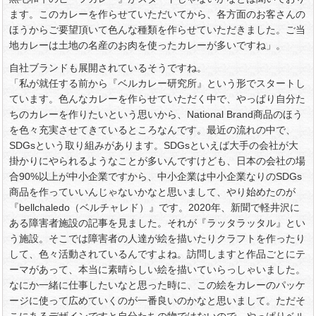
ます。このカレーを作らせていただいてから、各方面のお客さんの
ほうからご要望頂いて色んな種類を作らせていただきました。ご当
地カレーは土地の名産のお肉を使ったカレーが多いですね」。
自社ブランドも展開されているそうですね。
「私が就任する前から『ベルカレー研究所』という形でスタートし
ています。色んなカレーを作らせていただく中で、やっぱり自分た
ちのカレーを作りたいという思いから、National Brand商品のほう
を色々充実させてきているところなんです。最近の流れの中で、
SDGsという取り組みがあります。SDGsといえば大手の会社が大
掛かりにやられるようなことが多いんですけども、日本の会社の場
合90%以上が中小企業ですから、中小企業は中小企業なりのSDGs
商品を作っていいんじゃないかなと思いまして、やり始めたのが
『bellchaledo（ベルチャレド）』です。2020年、新聞で軽井沢に
ある障害者施設の記事を見ました。それが『ラッタラッタル』とい
う施設。そこでは障害者の人達が絵を描いたりクラフトを作ったり
して、色々活動されているんですよね。訪問しますと作品ごとにテ
ーマがあって、本当に素晴らしい絵を描いていらっしゃいました。
なにか一緒に仕事したいなと思った時に、この絵をカレーのパッケ
ージに使って広めていくのが一番良いのかなと思いまして。ただそ