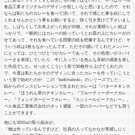
こにあるデザインですと自分たちの物ではないので、やっぱりベル
食品工業オリジナルのデザインが欲しいなと思いましたので、それ
ならば私たちのカレーを食べて頂いて、それで感じた事を絵にして
くれませんかという事をお願いすると、快く引き受けて下さいまし
た。しばらくして出来上がった絵が30枚。それが素晴らしい絵ば
っかりで。一般的にはカレーの絵っていうとお皿の上にカレーがの
せてあって、それを食べている団欒の絵を想像するんですけど、そ
ういう絵は1枚もなかったんです。ただその描いてくれたメンバー
にとっては、ひとつひとつがカレーであって、その色使いがスパイ
シーさを表現していたり、中に入っている色んな具材の感覚を表し
た作品でした。せっかくこういう形で30枚作り上げてくれたの
で、今度は私たちがそのデザインに合ったカレーを作っていこうと
いう形で始めたのが、この『bellchaledo』のシリーズでした」。
絵からのインスピレーションで生まれたカレーは『バターチキンカ
レー』『ほうれん草のチキンカレー』『フルーティーポークカレ
ー』『フォンドボービーフカレー』『カシミールビーフカレー』。
ベル食品工業株式会社のネット通販、一部のスーパーなどでも買う
ことができます。
他にもSDGsの取り組みが。
「物は作っているんですけど、社員の人ってなかなか実感しにく