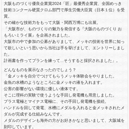
大阪ものづくり優良企業賞2024「匠」最優秀企業賞、全国めっき
技術コンクール硬質クロム部門で厚生労働大臣賞（日本１位）を受
賞。
その確かな技術力をもって大阪・関西万博にも出展。
「大阪市が、ものづくりの魅力を発信する『大阪のものづくり お
もろいミライ展』を企画されました。
大阪市の中で参加の公募がありまして、メッキの技術を世界に知っ
て欲しいという思いから当社は手を挙げまして、エントリーしまし
た。
計画書を作ってプランを練って...そうすると採択されました」。
どんなものを展示なさったのでしょう？
「金メッキを自分でつけてもらうメッキ体験会をやりました。
金魚の水槽のようなところに金メッキの液を入れます。
公害の影響がない環境に優しい液体です。
そこに理科の実験で使うような手回し発電機も用意しました。
プラス電極とマイナス電極に、その手回し発電機を接続。
ハンドルを回して発電、水槽にメダルを入れると金メッキされたメ
ダルが完成する仕組みなんです。
メダルのデザインも海外の方がお好きかなと思いまして、大阪城を
刻印しています。