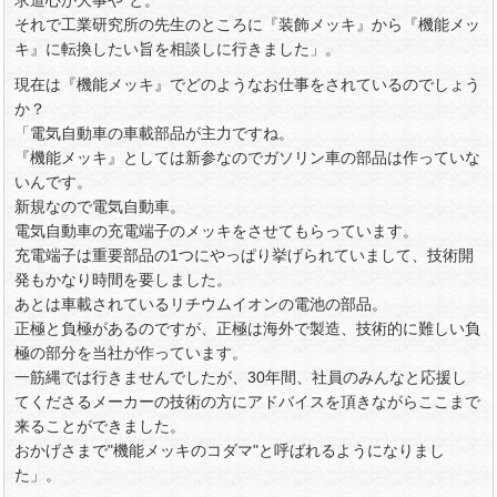
求道心が大事や"と。
それで工業研究所の先生のところに『装飾メッキ』から『機能メッ
キ』に転換したい旨を相談しに行きました」。
現在は『機能メッキ』でどのようなお仕事をされているのでしょう
か？
「電気自動車の車載部品が主力ですね。
『機能メッキ』としては新参なのでガソリン車の部品は作っていな
いんです。
新規なので電気自動車。
電気自動車の充電端子のメッキをさせてもらっています。
充電端子は重要部品の1つにやっぱり挙げられていまして、技術開
発もかなり時間を要しました。
あとは車載されているリチウムイオンの電池の部品。
正極と負極があるのですが、正極は海外で製造、技術的に難しい負
極の部分を当社が作っています。
一筋縄では行きませんでしたが、30年間、社員のみんなと応援し
てくださるメーカーの技術の方にアドバイスを頂きながらここまで
来ることができました。
おかげさまで"機能メッキのコダマ"と呼ばれるようになりまし
た」。