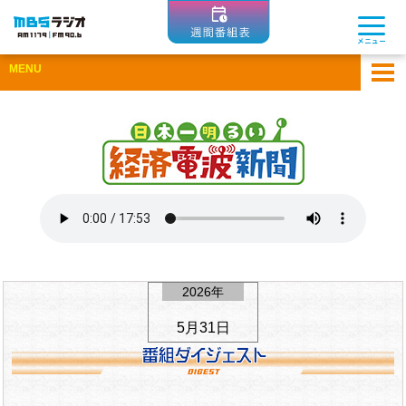
MBSラジオ 1179|FM90.6
メニュー
MENU
ホーム
アーカイブ
ゲスト企業一覧
ひとまちコラム
Apple Podcastsで聴く
Spotifyで聴く
2026年
5月31日