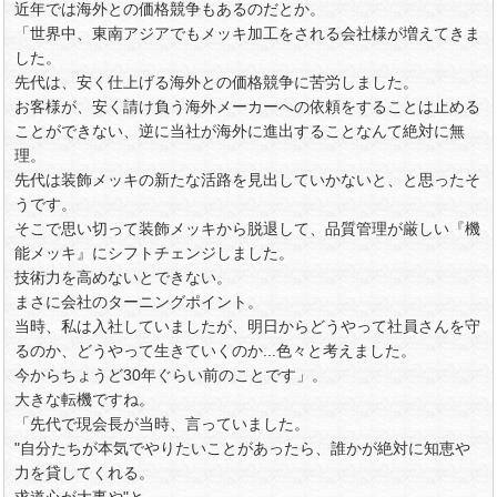
近年では海外との価格競争もあるのだとか。
「世界中、東南アジアでもメッキ加工をされる会社様が増えてきま
した。
先代は、安く仕上げる海外との価格競争に苦労しました。
お客様が、安く請け負う海外メーカーへの依頼をすることは止める
ことができない、逆に当社が海外に進出することなんて絶対に無
理。
先代は装飾メッキの新たな活路を見出していかないと、と思ったそ
うです。
そこで思い切って装飾メッキから脱退して、品質管理が厳しい『機
能メッキ』にシフトチェンジしました。
技術力を高めないとできない。
まさに会社のターニングポイント。
当時、私は入社していましたが、明日からどうやって社員さんを守
るのか、どうやって生きていくのか...色々と考えました。
今からちょうど30年ぐらい前のことです」。
大きな転機ですね。
「先代で現会長が当時、言っていました。
"自分たちが本気でやりたいことがあったら、誰かが絶対に知恵や
力を貸してくれる。