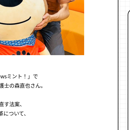
wsミント！」で
護士の森直也さん。
直す法案、
革について、