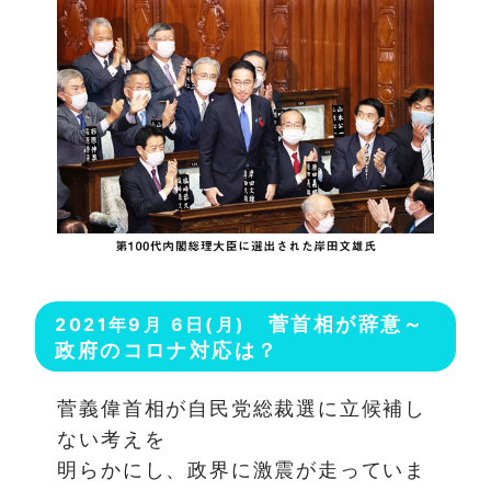
菅首相が辞意～
2021年9月 6日(月)
政府のコロナ対応は？
菅義偉首相が自民党総裁選に立候補し
ない考えを
明らかにし、政界に激震が走っていま