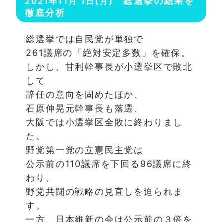
総選挙の結果を
2021年11月 1日(月)
徹底分析
総選挙では自民党が単独で
261議席の「絶対安定多数」を確保。
しかし、甘利幹事長が小選挙区で敗北
して
辞任の意向を固めたほか、
石原伸晃元幹事長も落選、
大阪では小選挙区全敗に終わりまし
た。
野党第一党の立憲民主党は
公示前の110議席を下回る96議席に終
わり、
野党共闘の戦略の見直しを迫られま
す。
一方、日本維新の会は公示前の３倍を