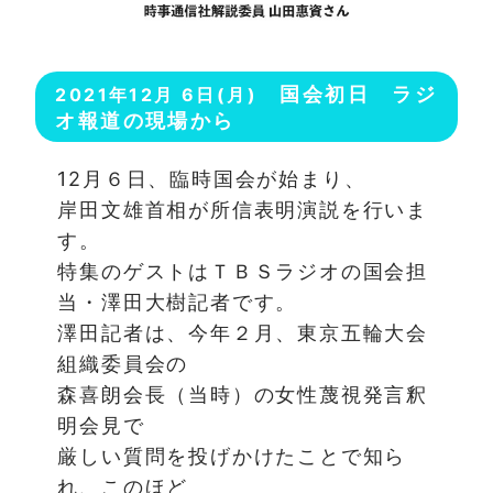
国会初日 ラジ
2021年12月 6日(月)
オ報道の現場から
12月６日、臨時国会が始まり、
岸田文雄首相が所信表明演説を行いま
す。
特集のゲストはＴＢＳラジオの国会担
当・澤田大樹記者です。
澤田記者は、今年２月、東京五輪大会
組織委員会の
森喜朗会長（当時）の女性蔑視発言釈
明会見で
厳しい質問を投げかけたことで知ら
れ、このほど