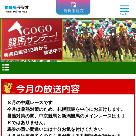
MBSラジオ 1179|FM90.6
メニュー
今月の放送内容
出演者プロフィール
８月の中継レースです
今月は暑熱対策のため、札幌競馬を中心にお届けします。
暑熱対策の間、中京競馬と新潟競馬のメインレースは１１
ネット局放送時間
Ｒではありません。
馬券の買い間違いには十分お気を付けください
MBS競馬ヒストリー
１６日は毎年多くのＧ１馬が集まる札幌記念が行われま