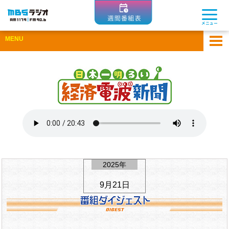
MBSラジオ 1179|FM90.6
メニュー
MENU
ホーム
アーカイブ
ゲスト企業一覧
ひとまちコラム
Apple Podcastsで聴く
Spotifyで聴く
2025年
9月21日