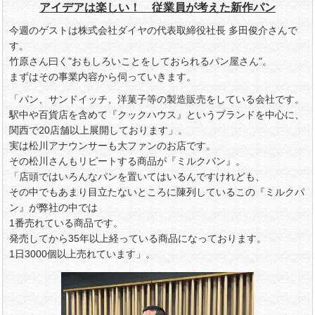
アイデアは楽しい！ 従業員が考えた新作パン
今週のゲストは株式会社ダイヤの代表取締役社長 多田俊介さんで
す。
竹原さん曰く"おもしろいことをしておられるパン屋さん"。
まずはその事業内容から伺っていきます。
「パン、サンドイッチ、洋菓子等の製造販売をしている会社です。
駅中や百貨店を含めて『クックハウス』というブランドを中心に、
関西で20店舗以上展開しております」。
実は松川アナウンサーも大ファンのお店です。
その松川さんもリピートする商品が『ミルクパン』。
「店頭ではいろんなパンを置いてはいるんですけれども、
その中でもあまり目立たないところに陳列しているこの『ミルクパ
ン』が弊社の中では
1番売れている商品です。
発売してから35年以上経っている商品になっております。
1日3000個以上売れています」。